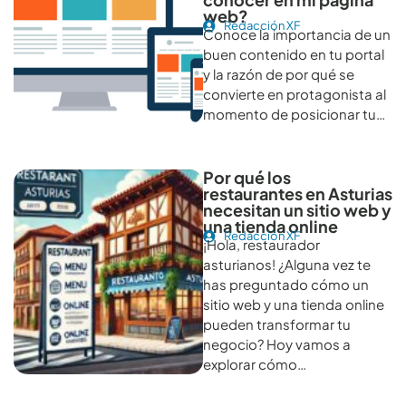
web?
Redacción XF
Conoce la importancia de un
buen contenido en tu portal
y la razón de por qué se
convierte en protagonista al
momento de posicionar tu…
Por qué los
restaurantes en Asturias
necesitan un sitio web y
una tienda online
Redacción XF
¡Hola, restaurador
asturianos! ¿Alguna vez te
has preguntado cómo un
sitio web y una tienda online
pueden transformar tu
negocio? Hoy vamos a
explorar cómo…