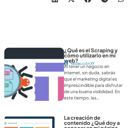
Otros artículos recomendables para revisar
¿Qué es el Scraping y
cómo utilizarlo en mi
web?
Redacción XF
Al tener un negocio en
internet, sin duda, sabrás
que el marketing digital es
imprescindible para disfrutar
de una buena visibilidad. En
este tiempo, las…
La creación de
contenido ¿Qué doy a
conocer en mi página