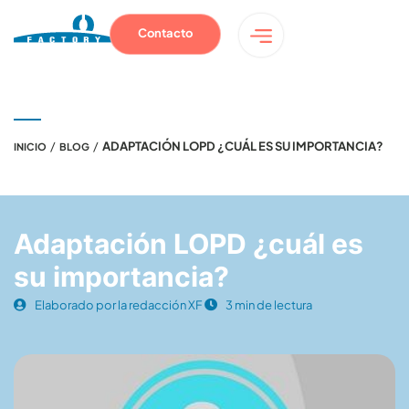
Contacto
/
/
ADAPTACIÓN LOPD ¿CUÁL ES SU IMPORTANCIA?
INICIO
BLOG
Adaptación LOPD ¿cuál es
su importancia?
Elaborado por la redacción XF
3 min de lectura