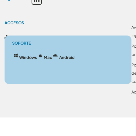
ACCESOS
Av
le
Blog
SOPORTE
Po
pr
Windows
Mac
Android
Po
d
co
Ac