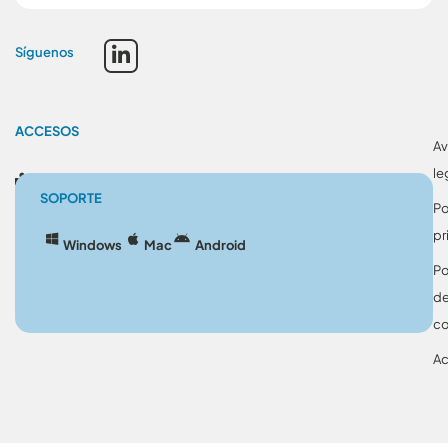
Síguenos
ACCESOS
Av
le
Blog
SOPORTE
Po
pr
Windows
Mac
Android
Po
d
co
Ac