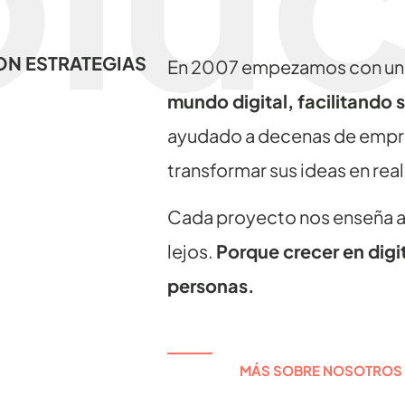
ON ESTRATEGIAS
En 2007 empezamos con un o
mundo digital, facilitando
ayudado a decenas de empre
transformar sus ideas en real
Cada proyecto nos enseña alg
lejos.
Porque crecer en digi
personas.
MÁS SOBRE NOSOTROS