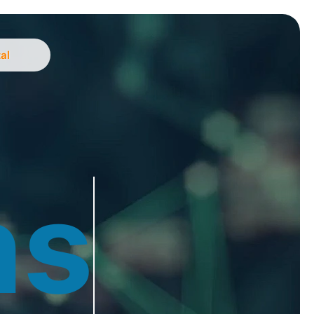
tal
ns