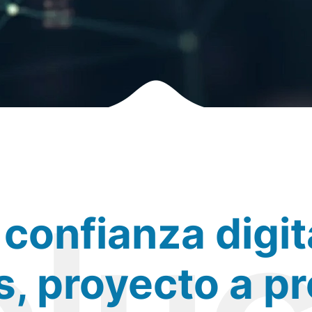
confianza digit
, proyecto a p