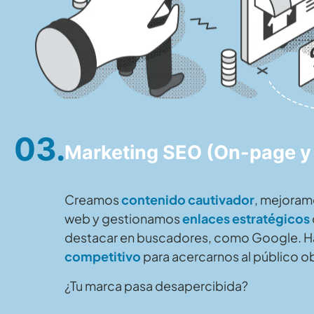
03.
Marketing SEO (On-page y
Creamos
contenido cautivador
, mejoramo
web y gestionamos
enlaces estratégicos
destacar en buscadores, como Google.
competitivo
para acercarnos al público ob
¿Tu marca pasa desapercibida?