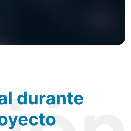
al durante
royecto