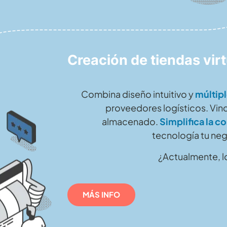
Creación de tiendas v
Combina diseño intuitivo y
múltipl
proveedores logísticos. Vinc
almacenado.
Simplifica la c
tecnología tu neg
¿Actualmente, l
MÁS INFO