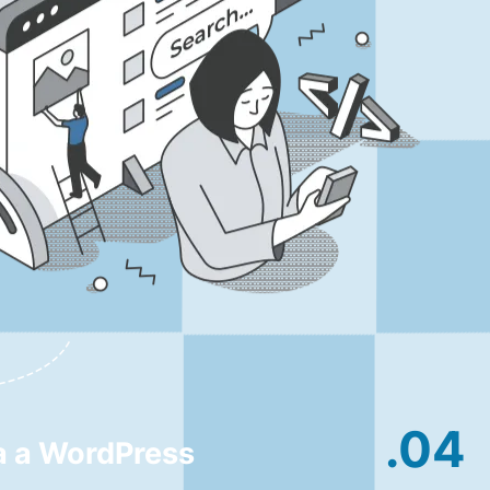
.04
a a WordPress