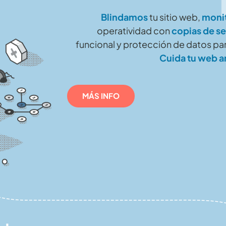
Blindamos
tu sitio web,
moni
operatividad con
copias de s
funcional y protección de datos par
Cuida tu web a
MÁS INFO