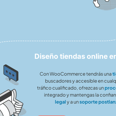
Diseño tiendas online e
Con WooCommerce tendrás una
t
buscadores y accesible en cualq
tráfico cualificado, ofrezcas un
proc
integrado y mantengas la confianz
legal
y a un
soporte postla