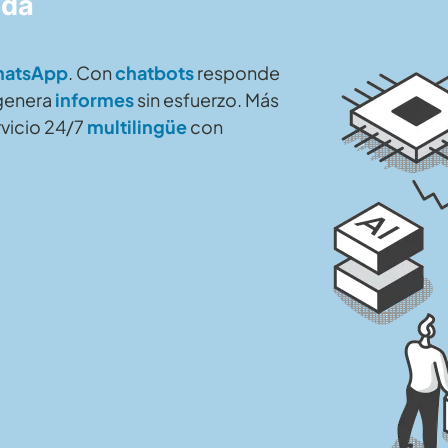
ada
atsApp
. Con
chatbots
responde
genera
informes
sin esfuerzo. Más
rvicio 24/7
multilingüe
con