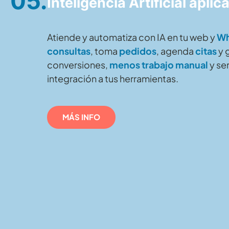
05.
Inteligencia Artificial aplic
Atiende y automatiza con IA en tu web y
Wh
consultas
, toma
pedidos
, agenda
citas
y 
conversiones,
menos trabajo manual
y se
integración a tus herramientas.
MÁS INFO