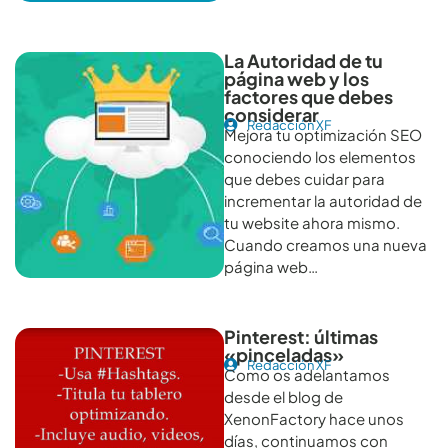
La Autoridad de tu
página web y los
factores que debes
considerar
Redacción XF
Mejora tu optimización SEO
conociendo los elementos
que debes cuidar para
incrementar la autoridad de
tu website ahora mismo.
Cuando creamos una nueva
página web…
Pinterest: últimas
«pinceladas»
Redacción XF
Como os adelantamos
desde el blog de
XenonFactory hace unos
días, continuamos con