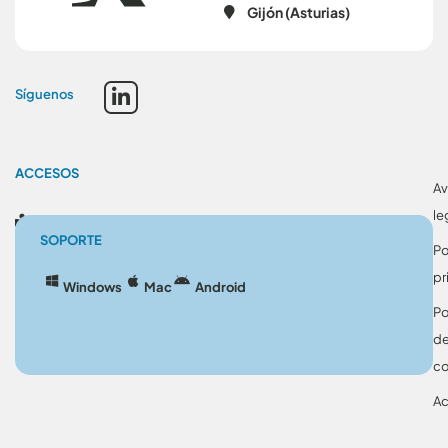
Gijón (Asturias)
Síguenos
ACCESOS
Av
le
Blog
SOPORTE
Po
pr
Windows
Mac
Android
Po
d
co
Ac