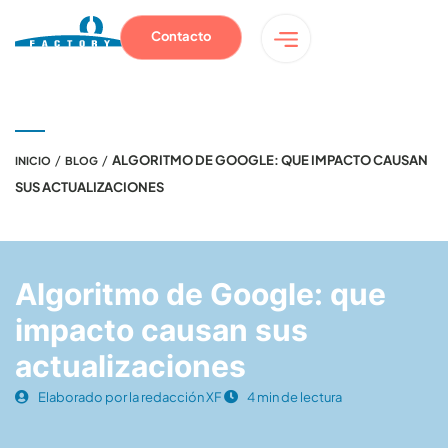
Contacto
/
/
ALGORITMO DE GOOGLE: QUE IMPACTO CAUSAN
INICIO
BLOG
SUS ACTUALIZACIONES
Algoritmo de Google: que
impacto causan sus
actualizaciones
Elaborado por la redacción XF
4 min de lectura