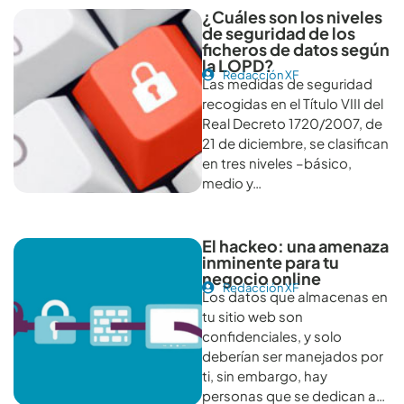
¿Cuáles son los niveles
de seguridad de los
ficheros de datos según
la LOPD?
Redacción XF
Las medidas de seguridad
recogidas en el Título VIII del
Real Decreto 1720/2007, de
21 de diciembre, se clasifican
en tres niveles –básico,
medio y…
El hackeo: una amenaza
inminente para tu
negocio online
Redacción XF
Los datos que almacenas en
tu sitio web son
confidenciales, y solo
deberían ser manejados por
ti, sin embargo, hay
personas que se dedican a…