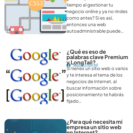
tiempo al gestionar tu
negocio online y ya no rindes
como antes? Si es así,
entonces una web
autoadministrable puede…
¿Qué es eso de
palabras clave Premium
y LongTail?
Redacción XF
Si tienes un sitio web o varios
y te interesa el tema de los
negocios de Internet, al
buscar información sobre
posicionamiento te habrás
fijado…
¿Para qué necesita mi
empresa un sitio web
en Internet?