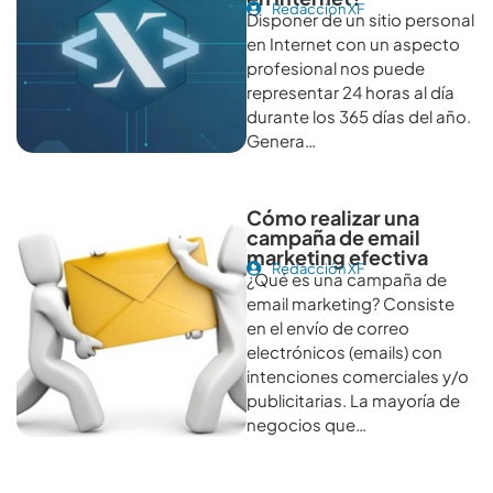
Redacción XF
Disponer de un sitio personal
en Internet con un aspecto
profesional nos puede
representar 24 horas al día
durante los 365 días del año.
Genera…
Cómo realizar una
campaña de email
marketing efectiva
Redacción XF
¿Qué es una campaña de
email marketing? Consiste
en el envío de correo
electrónicos (emails) con
intenciones comerciales y/o
publicitarias. La mayoría de
negocios que…