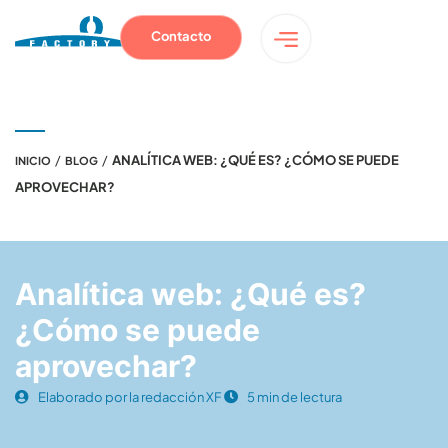
Contacto
/
/
ANALÍTICA WEB: ¿QUÉ ES? ¿CÓMO SE PUEDE
INICIO
BLOG
APROVECHAR?
Analítica web: ¿Qué es?
¿Cómo se puede
aprovechar?
Elaborado por la redacción XF
5 min de lectura