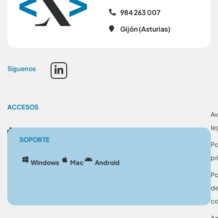
984 263 007
Gijón (Asturias)
Síguenos
ACCESOS
Av
le
Blog
SOPORTE
Po
pr
Windows
Mac
Android
Po
d
co