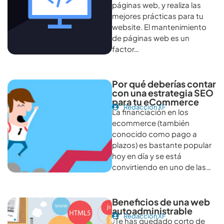
páginas web, y realiza las
mejores prácticas para tu
website. El mantenimiento
de páginas web es un
factor…
Por qué deberías contar
con una estrategia SEO
para tu eCommerce
Redacción XF
La financiación en los
ecommerce (también
conocido como pago a
plazos) es bastante popular
hoy en día y se está
convirtiendo en uno de las…
Beneficios de una web
autoadministrable
Redacción XF
¿Te has quedado corto de