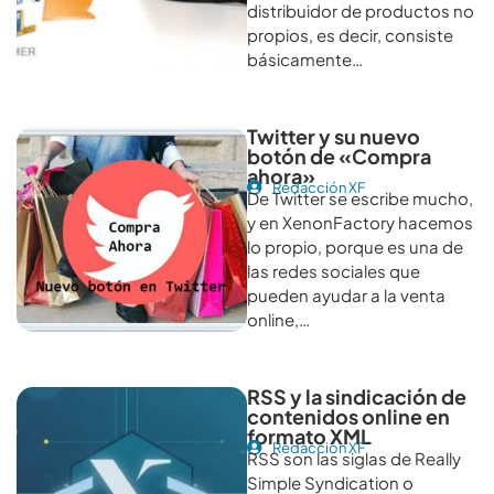
distribuidor de productos no
propios, es decir, consiste
básicamente…
Twitter y su nuevo
botón de «Compra
ahora»
Redacción XF
De Twitter se escribe mucho,
y en XenonFactory hacemos
lo propio, porque es una de
las redes sociales que
pueden ayudar a la venta
online,…
RSS y la sindicación de
contenidos online en
formato XML
Redacción XF
RSS son las siglas de Really
Simple Syndication o