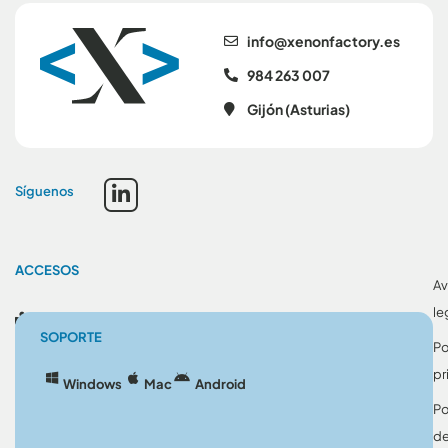
se.yrotcafnonex@ofni
984 263 007
Gijón (Asturias)
Síguenos
ACCESOS
Av
le
Blog
SOPORTE
Po
pr
Windows
Mac
Android
Po
d