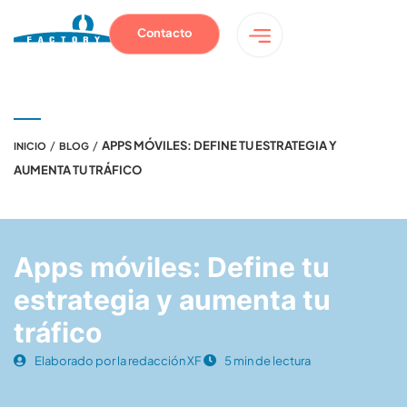
Contacto
/
/
APPS MÓVILES: DEFINE TU ESTRATEGIA Y
INICIO
BLOG
AUMENTA TU TRÁFICO
Apps móviles: Define tu
estrategia y aumenta tu
tráfico
Elaborado por la redacción XF
5 min de lectura