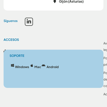
Gijón (Asturias)
Síguenos
ACCESOS
Av
le
Blog
SOPORTE
Po
pr
Windows
Mac
Android
Po
d
co
Ac