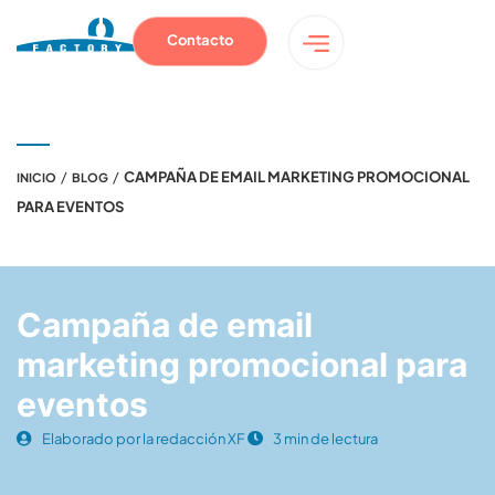
Contacto
/
/
CAMPAÑA DE EMAIL MARKETING PROMOCIONAL
INICIO
BLOG
PARA EVENTOS
Campaña de email
marketing promocional para
eventos
Elaborado por la redacción XF
3 min de lectura