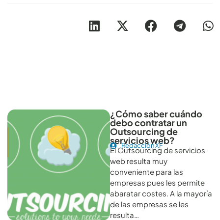
Otros artículos recomendables para revisar
¿Cómo saber cuándo
debo contratar un
Outsourcing de
servicios web?
Redacción XF
El Outsourcing de servicios
web resulta muy
conveniente para las
empresas pues les permite
abaratar costes. A la mayoría
de las empresas se les
resulta…