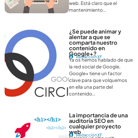
web. Está claro que el
mantenimiento…
¿Se puede animar y
alentar a que se
comparta nuestro
contenido en
Google+?
Redacción XF
Ya os hemos hablado de que
la red social de Google,
Google+ tiene un factor
clave para que volquemos
en ella una parte del
contenido…
La importancia de una
auditoría SEO en
cualquier proyecto
web
Redacción XF
Si tienes un sitio web,