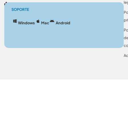
le
Blog
SOPORTE
Po
pr
Windows
Mac
Android
Po
d
co
Ac