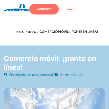
Contacto
/
/
COMERCIO MÓVIL: ¡PONTE EN LÍNEA!
INICIO
BLOG
Comercio móvil: ¡ponte en
línea!
Elaborado por la redacción XF
4 min de lectura