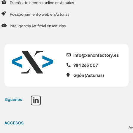
Diseño de tiendas online en Asturias
Posicionamiento web en Asturias
Inteligencia Artificial en Asturias
se.yrotcafnonex@ofni
984 263 007
Gijón (Asturias)
Síguenos
ACCESOS
Av