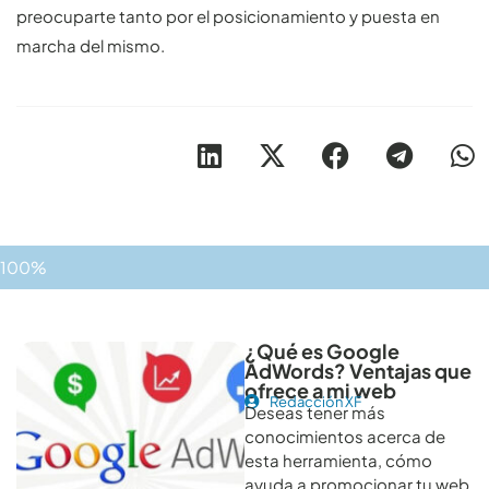
preocuparte tanto por el posicionamiento y puesta en
marcha del mismo.
100%
Otros artículos recomendables para revisar
¿Qué es Google
AdWords? Ventajas que
ofrece a mi web
Redacción XF
Deseas tener más
conocimientos acerca de
esta herramienta, cómo
ayuda a promocionar tu web