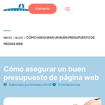
Contacto
/
/
CÓMO ASEGURAR UN BUEN PRESUPUESTO DE
INICIO
BLOG
PÁGINA WEB
Cómo asegurar un buen
presupuesto de página web
Elaborado por la redacción XF
3 min de lectura