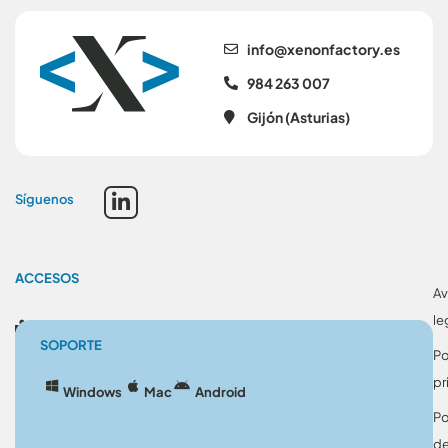
se.yrotcafnonex@ofni
984 263 007
Gijón (Asturias)
Síguenos
ACCESOS
Av
le
Blog
SOPORTE
Po
pr
Windows
Mac
Android
Po
d