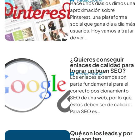
Redacción XF
Hace unos días os dimos una
aproximación sobre
Pinterest, una plataforma
social que gana día a día más
usuarios. Hoy vamos a tratar
de ver…
¿Quieres conseguir
enlaces de calidad para
lograr un buen SEO?
Redacción XF
Los enlaces externos son
parte fundamental para el
correcto posicionamiento
SEO de una web, por lo que
éstos deben ser de calidad.
Para SEO es…
Qué son los leads y por
qué son tan