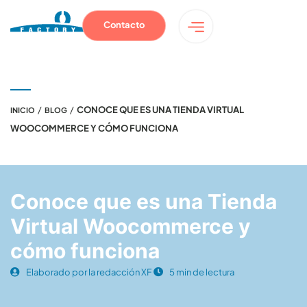
Contacto
/
/
CONOCE QUE ES UNA TIENDA VIRTUAL
INICIO
BLOG
WOOCOMMERCE Y CÓMO FUNCIONA
Conoce que es una Tienda
Virtual Woocommerce y
cómo funciona
Elaborado por la redacción XF
5 min de lectura