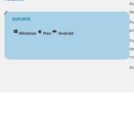
Av
le
Blog
SOPORTE
Po
pr
Windows
Mac
Android
Po
d
co
Ac