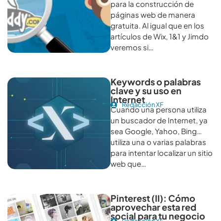
para la construcción de
páginas web de manera
gratuita. Al igual que en los
artículos de Wix, 1&1 y Jimdo
veremos si…
Keywords o palabras
clave y su uso en
Internet
Redacción XF
Cuando una persona utiliza
un buscador de Internet, ya
sea Google, Yahoo, Bing…
utiliza una o varias palabras
para intentar localizar un sitio
web que…
Pinterest (II): Cómo
aprovechar esta red
social para tu negocio