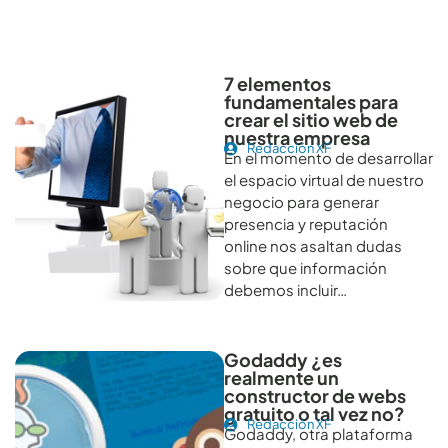
Otros artículos recomendables para revisar
7 elementos
fundamentales para
crear el sitio web de
nuestra empresa
Redacción XF
En el momento de desarrollar
el espacio virtual de nuestro
negocio para generar
presencia y reputación
online nos asaltan dudas
sobre que información
debemos incluir…
Godaddy ¿es
realmente un
constructor de webs
gratuito o tal vez no?
Redacción XF
Godaddy, otra plataforma