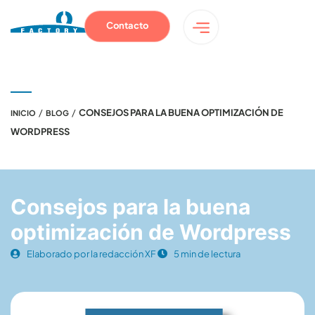
Contacto
/
/
CONSEJOS PARA LA BUENA OPTIMIZACIÓN DE
INICIO
BLOG
WORDPRESS
Consejos para la buena
optimización de Wordpress
Elaborado por la redacción XF
5 min de lectura