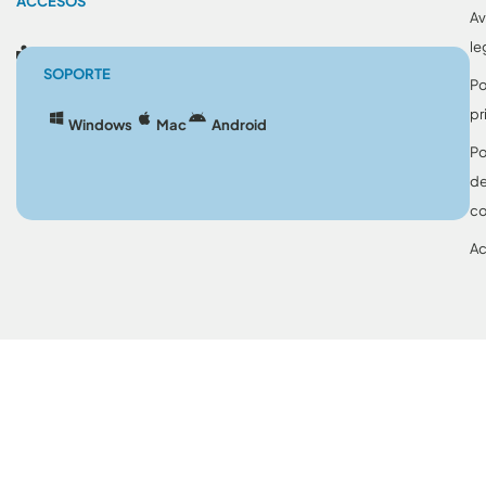
ACCESOS
Av
le
Blog
SOPORTE
Po
pr
Windows
Mac
Android
Po
d
co
Ac