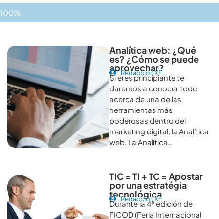
100%
Otros artículos recomendables para revisar
Analítica web: ¿Qué
es? ¿Cómo se puede
aprovechar?
Redacción XF
Si eres principiante te
daremos a conocer todo
acerca de una de las
herramientas más
poderosas dentro del
marketing digital, la Analítica
web. La Analítica…
TIC = TI + TC = Apostar
por una estratégia
tecnológica
Redacción XF
Durante la 4ª edición de
FICOD (Feria Internacional