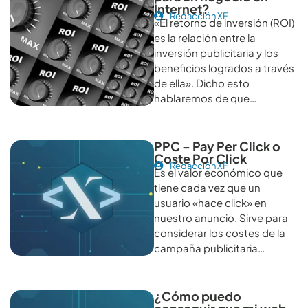
Internet?
Redacción XF
«El retorno de inversión (ROI)
es la relación entre la
inversión publicitaria y los
beneficios logrados a través
de ella». Dicho esto
hablaremos de que…
PPC – Pay Per Click o
Coste Por Click
Redacción XF
Es el valor económico que
tiene cada vez que un
usuario «hace click» en
nuestro anuncio. Sirve para
considerar los costes de la
campaña publicitaria…
¿Cómo puedo