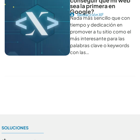
conseguir que mi web
sea la primera en
Google?
Redacción XF
Nada más sencillo que con
tiempo y dedicación en
promover a tu sitio como el
más interesante para las
palabras clave o keywords
con las…
Conoce todos los artículos
SOLUCIONES