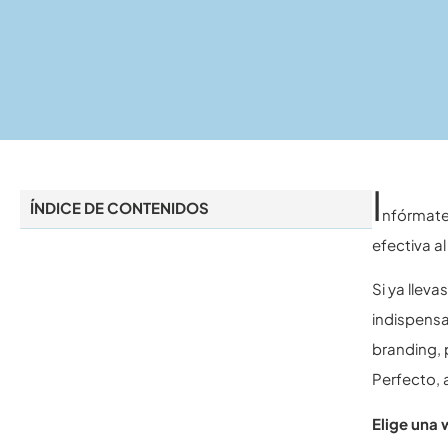
I
ÍNDICE DE CONTENIDOS
nfórmate
efectiva 
Si ya llev
indispensa
branding, 
Perfecto, 
Elige una