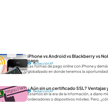
tículos recomendables para revisar
iPhone vs Android vs Blackberry vs Nok
pago
Redacción XF
Las formas de pago online con iPhone y dem
globalizado en donde tenemos la oportunidad
¿Aún sin un certificado SSL? Ventajas
Redacción XF
Estamos en la era de la información, a diario 
ordenadores o dispositivos móviles. Pero, ¿c