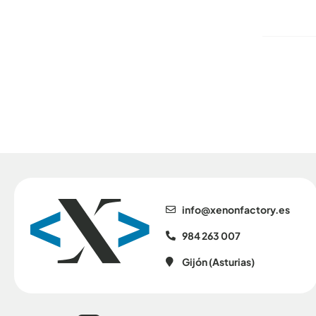
se.yrotcafnonex@ofni
984 263 007
Gijón (Asturias)