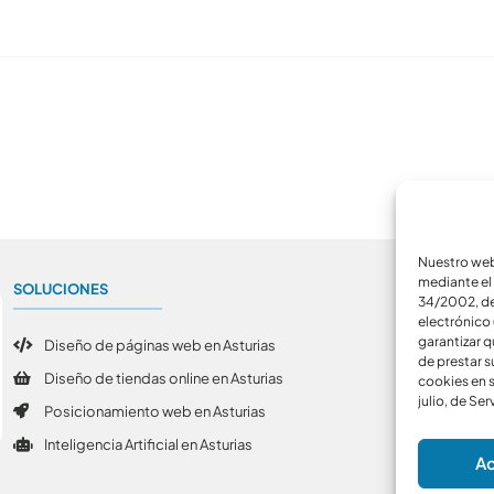
Nuestro webs
mediante el 
SOLUCIONES
A
34/2002, de 
electrónico 
garantizar q
Diseño de páginas web en Asturias
de prestar s
Diseño de tiendas online en Asturias
cookies en s
julio, de Se
Posicionamiento web en Asturias
Inteligencia Artificial en Asturias
Ac