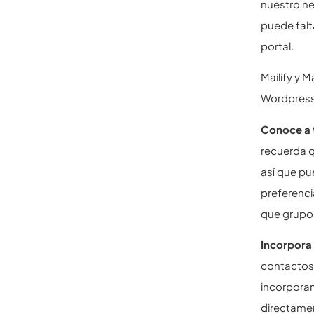
nuestro ne
puede falt
portal.
Mailify y 
Wordpress 
Conoce a 
recuerda q
así que pu
preferenci
que grupos
Incorpora
contactos 
incorporan
directamen