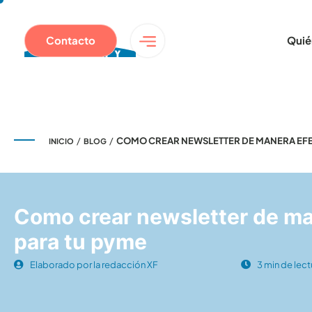
Contacto
Quié
/
/
COMO CREAR NEWSLETTER DE MANERA EFE
INICIO
BLOG
Como crear newsletter de ma
para tu pyme
Elaborado por la redacción XF
3 min de lect