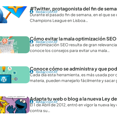
#Twitter, protagonista del fin de sem
Redacción XF
Durante el pasado fin de semana, en el que se d
Champions League en Lisboa…
Cómo evitar la mala optimización SE
Redacción XF
La optimización SEO resulta de gran relevancia
conoce los consejos para evitar una mala…
Conoce cómo se administra y que po
Redacción XF
Cada día esta herramienta, es más usada por d
materia, pueden manejarlo fácilmente y sacar
Adapta tu web o blog a la nueva Ley d
Redacción XF
El 1 de Abril de 2012, entró en vigor la nueva l
contra su…