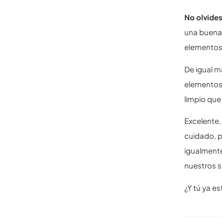
No olvides
una buena 
elementos 
De igual m
elementos 
limpio que 
Excelente,
cuidado, p
igualment
nuestros s
¿Y tú ya e