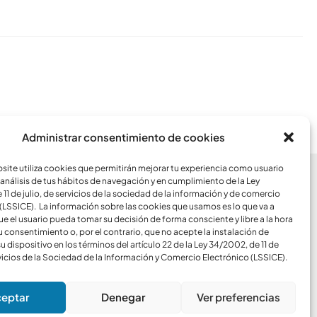
Conoce todos los artículos
Administrar consentimiento de cookies
ite utiliza cookies que permitirán mejorar tu experiencia como usuario
análisis de tus hábitos de navegación y en cumplimiento de la Ley
CCESOS
11 de julio, de servicios de la sociedad de la información y de comercio
(LSSICE). La información sobre las cookies que usamos es lo que va a
ue el usuario pueda tomar su decisión de forma consciente y libre a la hora
Blog
u consentimiento o, por el contrario, que no acepte la instalación de
u dispositivo en los términos del artículo 22 de la Ley 34/2002, de 11 de
rvicios de la Sociedad de la Información y Comercio Electrónico (LSSICE).
SOPORTE
Windows
Mac
Android
eptar
Denegar
Ver preferencias