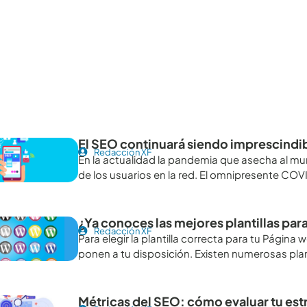
tículos recomendables para revisar
El SEO continuará siendo imprescindi
Redacción XF
En la actualidad la pandemia que asecha al 
de los usuarios en la red. El omnipresente CO
¿Ya conoces las mejores plantillas pa
Redacción XF
Para elegir la plantilla correcta para tu Pági
ponen a tu disposición. Existen numerosas plan
Métricas del SEO: cómo evaluar tu es