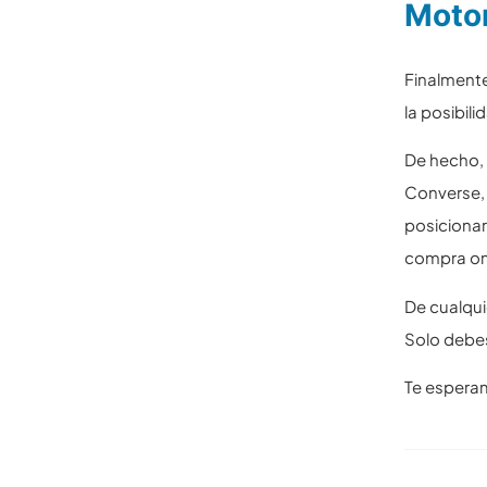
Motor
Finalmente
la posibil
De hecho, 
Converse, 
posicionar
compra on
De cualqu
Solo debes
Te espera