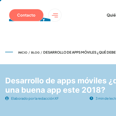
Contacto
Quié
/
/
DESARROLLO DE APPS MÓVILES ¿QUÉ DEBE 
INICIO
BLOG
Desarrollo de apps móviles ¿
una buena app este 2018?
Elaborado por la redacción XF
3 min de lect