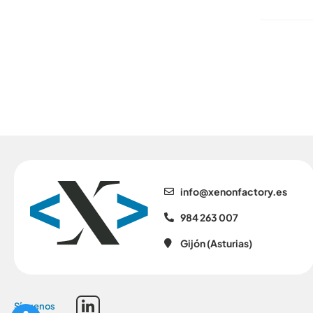
se.yrotcafnonex@ofni
984 263 007
Gijón (Asturias)
Síguenos