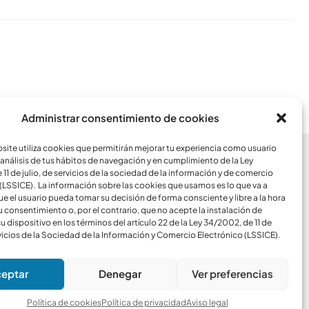
Conoce todos los artículos
Administrar consentimiento de cookies
ite utiliza cookies que permitirán mejorar tu experiencia como usuario
análisis de tus hábitos de navegación y en cumplimiento de la Ley
CCESOS
11 de julio, de servicios de la sociedad de la información y de comercio
(LSSICE). La información sobre las cookies que usamos es lo que va a
ue el usuario pueda tomar su decisión de forma consciente y libre a la hora
Blog
u consentimiento o, por el contrario, que no acepte la instalación de
u dispositivo en los términos del artículo 22 de la Ley 34/2002, de 11 de
rvicios de la Sociedad de la Información y Comercio Electrónico (LSSICE).
SOPORTE
Windows
Mac
Android
eptar
Denegar
Ver preferencias
Política de cookies
Política de privacidad
Aviso legal