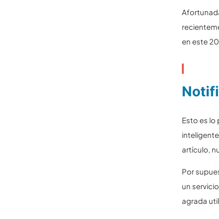
Afortuna
recienteme
en este 20
Notif
Esto es lo
inteligent
artículo, 
Por supues
un servici
agrada uti