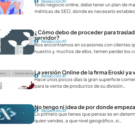
Redacción XF
Todo negocio online, debe tener un plan de mar
métricas de SEO, donde es necesario establec
¿Cómo debo de proceder para trasladar
servidor?
Redacción XF
Nos encontramos en ocasiones con clientes que
nuestro y, muchos de ellos, temen perder los 
La versión Online de la firma Eroski y
Redacción XF
Hace unos pocos días la gran superficie comerci
para la venta de productos de su división…
No tengo ni idea de por donde empezar
Redacción XF
Lo primero que tienes que pensar es en determ
quien vendes, a que nivel geográfico, si…