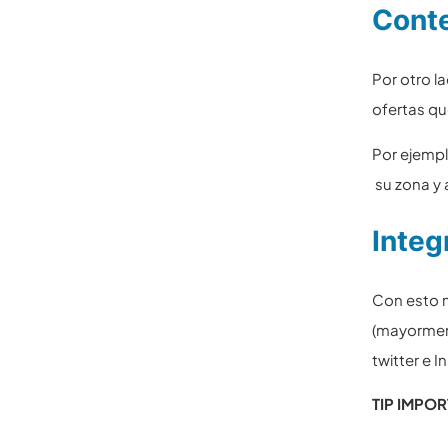
Conte
Por otro l
ofertas qu
Por ejempl
su zona y 
Integ
Con esto n
(mayorment
twitter e I
TIP IMPO