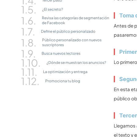
Tercer paso
¿El secreto?
Toma d
Revisa las categorías de segmentación
de Facebook
Antes de p
Define el público personalizado
pasaremos
Público personalizado con nuevos
suscriptores
Primer
Busca nuevos lectores
Lo primero
¿Dónde se muestran los anuncios?
La optimización y entrega
Segun
Promociona tu blog
En esta et
público ob
Tercer
Llegamos a
el texto y 