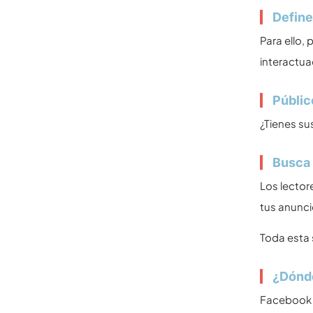
Define
Para ello,
interactua
Públic
¿Tienes su
Busca 
Los lector
tus anunci
Toda esta 
¿Dónde
Facebook v