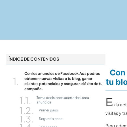
ÍNDICE DE CONTENIDOS
Con 
Con los anuncios de Facebook Ads podrás
obtener nuevas visitas a tu blog, ganar
tu bl
clientes potenciales y asegurar el éxito de tu
campaña.
E
Toma decisiones acertadas, crea
anuncios
n la ac
Primer paso
visitas y t
Segundo paso
Pero ademá