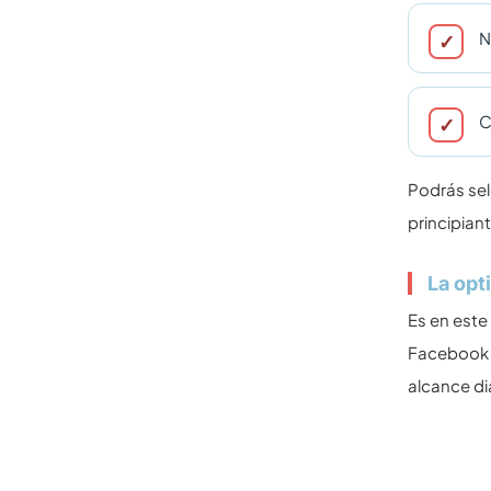
N
C
Podrás sel
principian
La opt
Es en este
Facebook p
alcance di