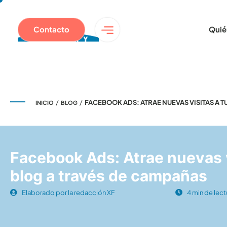
Contacto
Quié
/
/
FACEBOOK ADS: ATRAE NUEVAS VISITAS A 
INICIO
BLOG
Facebook Ads: Atrae nuevas v
blog a través de campañas
Elaborado por la redacción XF
4 min de lect