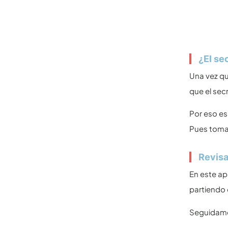
¿El se
Una vez q
que el sec
Por eso es
Pues toma
Revisa
En este ap
partiendo 
Seguidamen