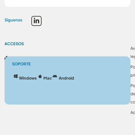
Síguenos
ACCESOS
Av
le
Blog
SOPORTE
Po
pr
Windows
Mac
Android
Po
d
co
Ac