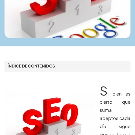
ÍNDICE DE CONTENIDOS
S
i bien es
cierto que
suma
adeptos cada
día, sigue
siendo la red