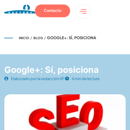
Contacto
/
/
GOOGLE+: SÍ, POSICIONA
INICIO
BLOG
Google+: Sí, posiciona
Elaborado por la redacción XF
4 min de lectura