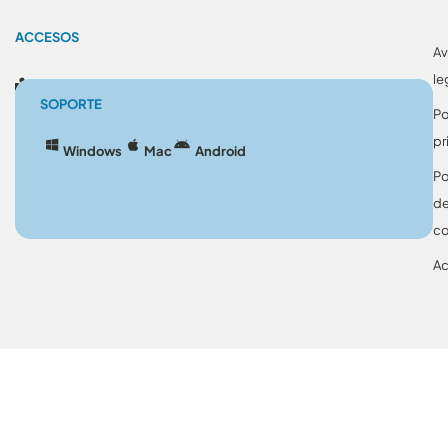
ACCESOS
Av
le
Blog
SOPORTE
Po
pr
Windows
Mac
Android
Po
d
co
Ac