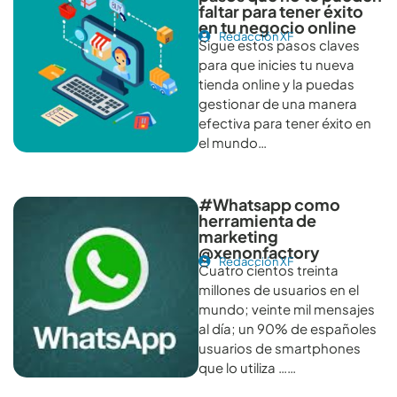
faltar para tener éxito
en tu negocio online
Redacción XF
Sigue estos pasos claves
para que inicies tu nueva
tienda online y la puedas
gestionar de una manera
efectiva para tener éxito en
el mundo…
#Whatsapp como
herramienta de
marketing
@xenonfactory
Redacción XF
Cuatro cientos treinta
millones de usuarios en el
mundo; veinte mil mensajes
al día; un 90% de españoles
usuarios de smartphones
que lo utiliza ……