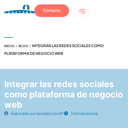
Contacto
/
/
INTEGRAR LAS REDES SOCIALES COMO
INICIO
BLOG
PLATAFORMA DE NEGOCIO WEB
Integrar las redes sociales
como plataforma de negocio
web
Elaborado por la redacción XF
3 min de lectura