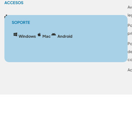
ACCESOS
Av
le
Blog
SOPORTE
Po
pr
Windows
Mac
Android
Po
d
co
Ac