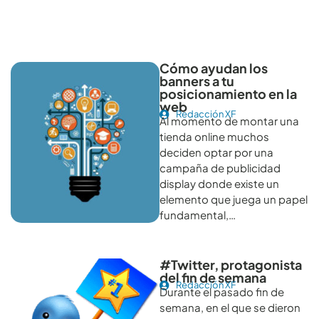
Otros artículos recomendables para revisar
Cómo ayudan los
banners a tu
posicionamiento en la
web
Redacción XF
Al momento de montar una
tienda online muchos
deciden optar por una
campaña de publicidad
display donde existe un
elemento que juega un papel
fundamental,…
#Twitter, protagonista
del fin de semana
Redacción XF
Durante el pasado fin de
semana, en el que se dieron