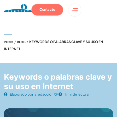
Contacto
/
/
KEYWORDS O PALABRAS CLAVE Y SU USO EN
INICIO
BLOG
INTERNET
Keywords o palabras clave y
su uso en Internet
Elaborado por la redacción XF
1 min de lectura