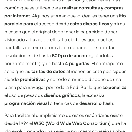
común que se utilicen para
realizar consultas y compras
por Internet
. Algunos afirman que lo ideal es tener un
sitio
paralelo para
el acceso desde
estos dispositivos
y otros
piensan que el original debe tener la capacidad de ser
visionado a través de ellos. Lo cierto es que muchas
pantallas de terminal móvil son capaces de soportar
resoluciones de hasta
800px de ancho
, (girándolas
horizontalmente), y de hasta
4 pulgadas
. El contrapunto
sería que las
tarifas de datos
al menos en este país siguen
siendo
prohibitivas
y no todo el mundo dispone de una
plana para navegar por toda la Red. Por lo que
se penaliza
el uso de pesados
diseños gráficos
, la excesiva
programación visual
o técnicas de
desarrollo flash
.
Para facilitar el cumplimiento de estos estándares existe
desde 1994 el
W3C (Word Wide Web Consortium)
que ha
ido evolucionando una serie de
normas y consejos
sobre