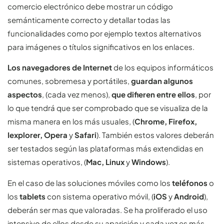
comercio electrónico debe mostrar un código
semánticamente correcto y detallar todas las
funcionalidades como por ejemplo textos alternativos
para imágenes o títulos significativos en los enlaces.
Los navegadores de Internet
de los equipos informáticos
comunes, sobremesa y portátiles,
guardan algunos
aspectos
, (cada vez menos),
que difieren entre ellos
, por
lo que tendrá que ser comprobado que se visualiza de la
misma manera en los más usuales, (
Chrome, Firefox,
Iexplorer, Opera
y
Safari
). También estos valores deberán
ser testados según las plataformas más extendidas en
sistemas operativos, (
Mac, Linux
y
Windows
).
En el caso de las soluciones móviles como los
teléfonos
o
los
tablets
con sistema operativo móvil, (
iOS
y
Android
),
deberán ser mas que valoradas. Se ha proliferado el uso
intensivo de ellos desde su aparición y cada vez es más