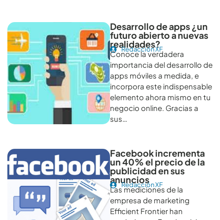
Otros artículos recomendables para revisar
Desarrollo de apps ¿un
futuro abierto a nuevas
realidades?
Redacción XF
Conoce la verdadera
importancia del desarrollo de
apps móviles a medida, e
incorpora este indispensable
elemento ahora mismo en tu
negocio online. Gracias a
sus…
Facebook incrementa
un 40% el precio de la
publicidad en sus
anuncios
Redacción XF
Las mediciones de la
empresa de marketing
Efficient Frontier han