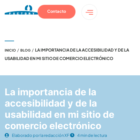
Contacto
/
/
LA IMPORTANCIA DE LA ACCESIBILIDAD Y DE LA
INICIO
BLOG
USABILIDAD EN MI SITIO DE COMERCIO ELECTRÓNICO
La importancia de la
accesibilidad y de la
usabilidad en mi sitio de
comercio electrónico
Elaborado por la redacción XF
4 min de lectura