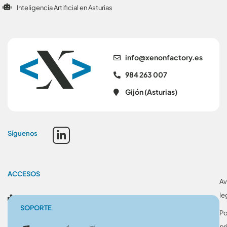
Inteligencia Artificial en Asturias
se.yrotcafnonex@ofni
984 263 007
Gijón (Asturias)
Síguenos
ACCESOS
Av
le
Blog
SOPORTE
Po
pr