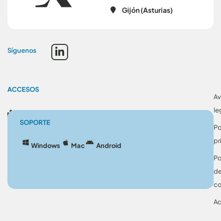
Gijón (Asturias)
Síguenos
ACCESOS
Av
le
Blog
SOPORTE
Po
pr
Windows
Mac
Android
Po
d
co
Ac