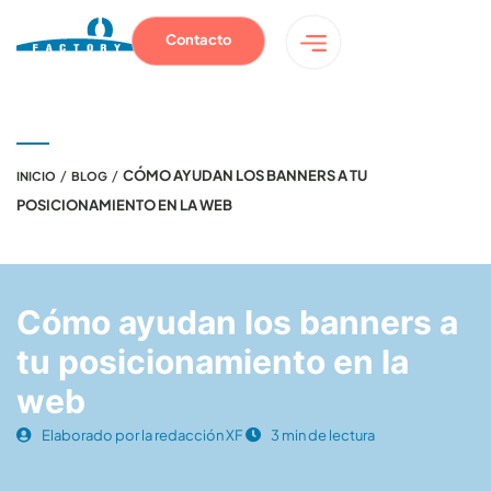
Contacto
/
/
CÓMO AYUDAN LOS BANNERS A TU
INICIO
BLOG
POSICIONAMIENTO EN LA WEB
Cómo ayudan los banners a
tu posicionamiento en la
web
Elaborado por la redacción XF
3 min de lectura