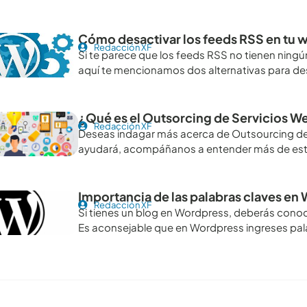
Cómo desactivar los feeds RSS en tu 
Redacción XF
Si te parece que los feeds RSS no tienen ning
aquí te mencionamos dos alternativas para de
¿Qué es el Outsorcing de Servicios We
Redacción XF
Deseas indagar más acerca de Outsourcing de 
ayudará, acompáñanos a entender más de es
Importancia de las palabras claves en
Redacción XF
Si tienes un blog en Wordpress, deberás conoce
Es aconsejable que en Wordpress ingreses pa