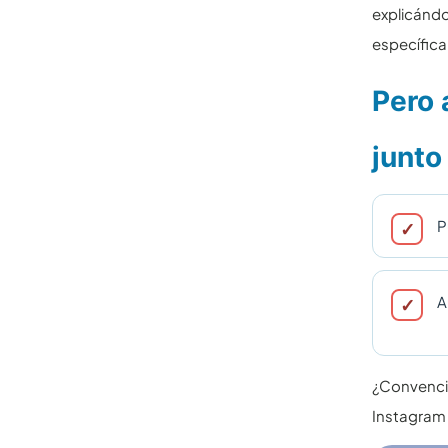
explicándo
específica
Pero 
junto
P
A
¿Convencid
Instagram 