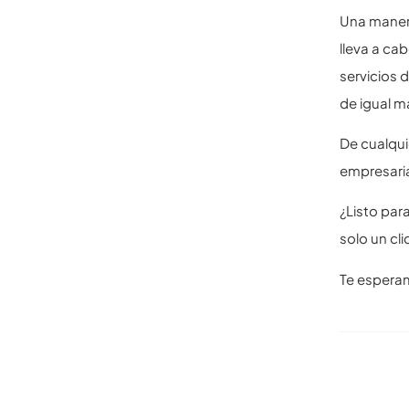
Una manera
lleva a ca
servicios 
de igual m
De cualqui
empresaria
¿Listo par
solo un cli
Te espera