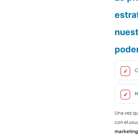
estra
nuest
pode
O
M
Una vez qu
con el usu
marketing