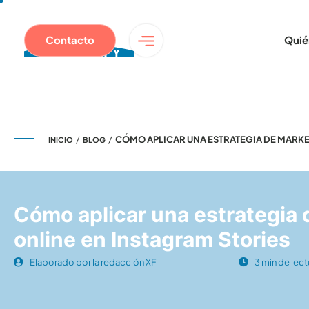
Contacto
Quié
/
/
CÓMO APLICAR UNA ESTRATEGIA DE MARKE
INICIO
BLOG
Cómo aplicar una estrategia 
online en Instagram Stories
Elaborado por la redacción XF
3 min de lect