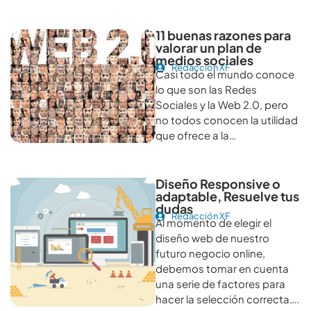
11 buenas razones para
valorar un plan de
medios sociales
Redacción XF
Casi todo el mundo conoce
lo que son las Redes
Sociales y la Web 2.0, pero
no todos conocen la utilidad
que ofrece a la…
Diseño Responsive o
adaptable, Resuelve tus
dudas
Redacción XF
Al momento de elegir el
diseño web de nuestro
futuro negocio online,
debemos tomar en cuenta
una serie de factores para
hacer la selección correcta….