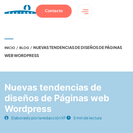
Contacto
/
/
NUEVAS TENDENCIAS DE DISEÑOS DE PÁGINAS
INICIO
BLOG
WEB WORDPRESS
Nuevas tendencias de
diseños de Páginas web
Wordpress
Elaborado por la redacción XF
5 min de lectura