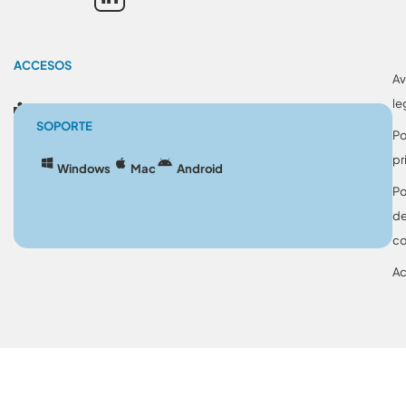
ACCESOS
Av
le
Blog
SOPORTE
Po
pr
Windows
Mac
Android
Po
d
co
Ac