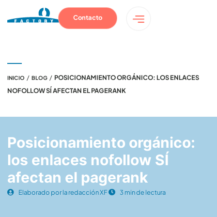
Contacto
/
/
POSICIONAMIENTO ORGÁNICO: LOS ENLACES
INICIO
BLOG
NOFOLLOW SÍ AFECTAN EL PAGERANK
Posicionamiento orgánico:
los enlaces nofollow SÍ
afectan el pagerank
Elaborado por la redacción XF
3 min de lectura