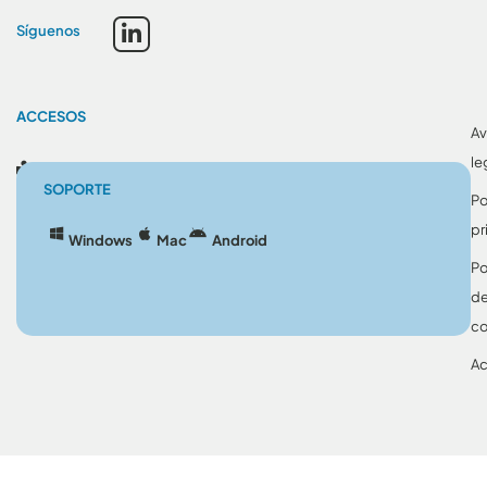
Síguenos
ACCESOS
Av
le
Blog
SOPORTE
Po
pr
Windows
Mac
Android
Po
d
co
Ac