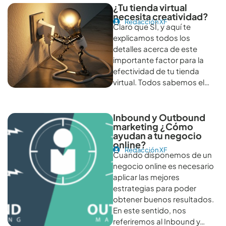
¿Tu tienda virtual
necesita creatividad?
Redacción XF
Claro que SÍ, y aquí te
explicamos todos los
detalles acerca de este
importante factor para la
efectividad de tu tienda
virtual. Todos sabemos el…
Inbound y Outbound
marketing ¿Cómo
ayudan a tu negocio
online?
Redacción XF
Cuando disponemos de un
negocio online es necesario
aplicar las mejores
estrategias para poder
obtener buenos resultados.
En este sentido, nos
referiremos al Inbound y…