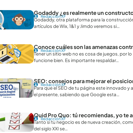
Godaddy ¿es realmente un constructor
Redacción XF
Godaddy, otra plataforma para la construcción
artículos de Wix, 1&1 y Jimdo veremos si…
Conoce cuáles son las amenazas contra
Redacción XF
Tener un sitio web no es cosa de juegos, por l
funcione bien. Es importante respaldar…
SEO: consejos para mejorar el posicio
Redacción XF
Para que el SEO de tu página este innovado y a
el presente, sabiendo que Google esta…
Quid Pro Quo: tú recomiendas, yo te 
Redacción XF
Tanto si tu negocio es de nueva creación, como
del siglo XXI se…