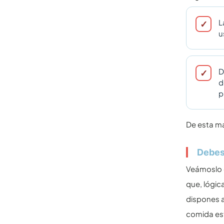
L
u
D
d
p
De esta ma
Debes 
Veámoslo d
que, lógic
dispones a
comida est