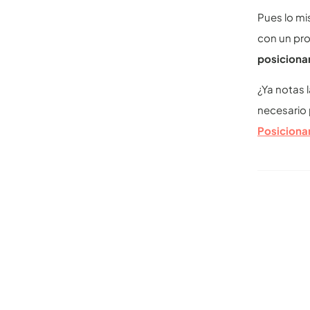
Pues lo mi
con un pro
posiciona
¿Ya notas 
necesario 
Posiciona
Otros ar