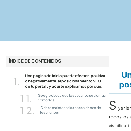
ÍNDICE DE CONTENIDOS
Un
Una página de inicio puede afectar, positiva
o negativamente,el posicionamiento SEO
po
de tu portal , y aquí te explicamos por qué.
Google desea que los usuarios se sientas
S
cómodos
i ya t
Debes satisfacer las necesidades de
los clientes
todos los
visibilidad