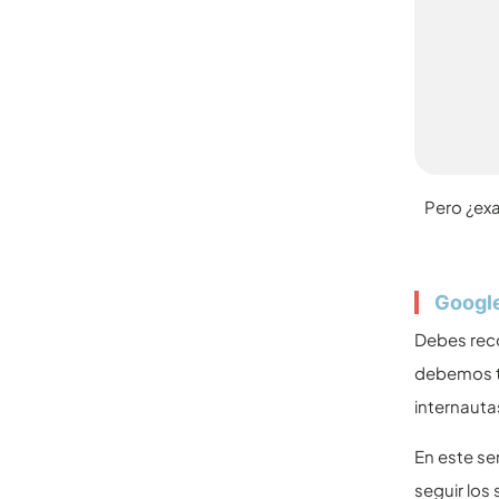
Pero ¿ex
Google
Debes rec
debemos te
internauta
En este se
seguir los 