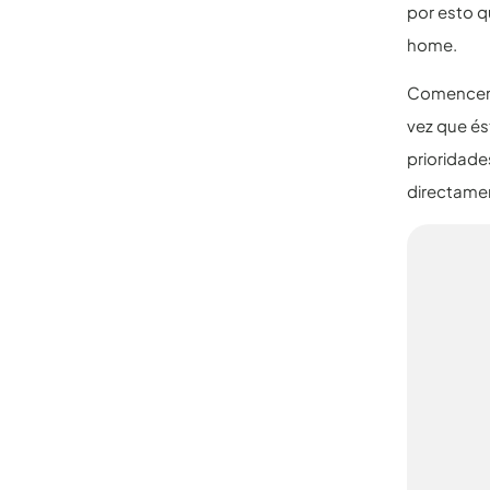
por esto q
home.
Comencemos
vez que és
prioridad
directame