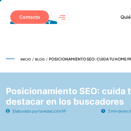
Contacto
Quié
/
/
POSICIONAMIENTO SEO: CUIDA TU HOME P
INICIO
BLOG
Posicionamiento SEO: cuida 
destacar en los buscadores
Elaborado por la redacción XF
3 min de lect