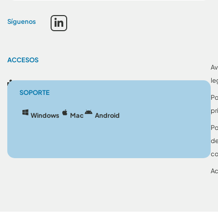
Síguenos
ACCESOS
Av
le
Blog
SOPORTE
Po
pr
Windows
Mac
Android
Po
d
co
Ac