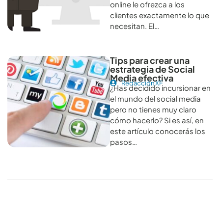
online le ofrezca a los
clientes exactamente lo que
necesitan. El…
Tips para crear una
estrategia de Social
Media efectiva
Redacción XF
¿Has decidido incursionar en
el mundo del social media
pero no tienes muy claro
cómo hacerlo? Si es así, en
este artículo conocerás los
pasos…
Conoce todos los artículos