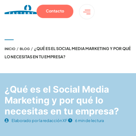
Contacto
/
/
¿QUÉ ES EL SOCIAL MEDIA MARKETING Y POR QUÉ
INICIO
BLOG
LO NECESITAS EN TU EMPRESA?
¿Qué es el Social Media
Marketing y por qué lo
necesitas en tu empresa?
Elaborado por la redacción XF
6 min de lectura