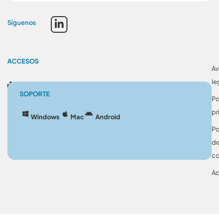
Síguenos
ACCESOS
Av
le
Blog
SOPORTE
Po
pr
Windows
Mac
Android
Po
d
co
Ac