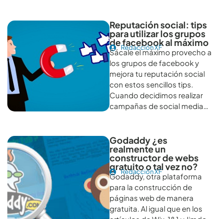
Reputación social: tips
para utilizar los grupos
de facebook al máximo
Redacción XF
Sácale el máximo provecho a
los grupos de facebook y
mejora tu reputación social
con estos sencillos tips.
Cuando decidimos realizar
campañas de social media…
Godaddy ¿es
realmente un
constructor de webs
gratuito o tal vez no?
Redacción XF
Godaddy, otra plataforma
para la construcción de
páginas web de manera
gratuita. Al igual que en los