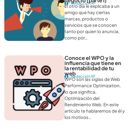
negocio (parte I)
Redacción XF
El otro día le explicaba a un
amigo que hay ciertas
marcas, productos o
servicios que se conocen
tanto por quien lo anuncia,
como por…
Conoce el WPO y la
influencia que tiene en
la rentabilidad de tu
web
Redacción XF
WPO son las siglas de Web
Performance Optimization,
lo que significa,
Optimización del
Rendimiento Web. En este
artículo te hablaremos de él y
los motivos…