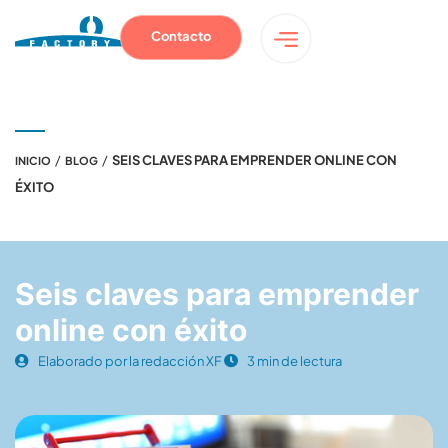
Contacto
/
/
SEIS CLAVES PARA EMPRENDER ONLINE CON
INICIO
BLOG
ÉXITO
Seis claves para emprender
online con éxito
Elaborado por la redacción XF
3 min de lectura