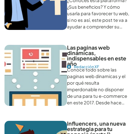
¿Conoces esta plataforma?
¿Sus beneficios? Y cómo
usarla para favorecer tu web,
si no es así, este post te va a
ayudar a comprender su…
Las paginas web
dinámicas,
indispensables en este
año
Redacción XF
Conoce todo sobre las
paginas web dinamicas y el
por qué resulta
imperdonable no disponer
de una para tu e-commerce
en este 2017. Desde hace…
Influencers, una nueva
estrategia para tu