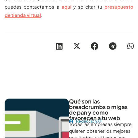
puedes contactarnos a
aquí
y solicitar tu
presupuesto
de tienda virtual
.
Otros artículos recomendables para revisar
Qué son las
breadcrumbs o migas
de pan y como
favorecen a tu web
Redacción XF
Todas las empresas siempre
quieren obtener los mejores
resultados, y si tienen una