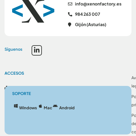
se.yrotcafnonex@ofni
984 263 007
Gijón (Asturias)
Síguenos
ACCESOS
Av
le
Blog
SOPORTE
Po
pr
Windows
Mac
Android
Po
d
co