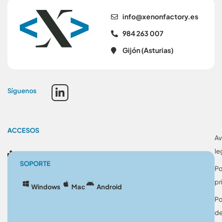
se.yrotcafnonex@ofni
984 263 007
Gijón (Asturias)
Síguenos
ACCESOS
Av
le
Blog
SOPORTE
Po
pr
Windows
Mac
Android
Po
d