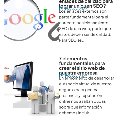
enlaces de calidad para
lograr un buen SEO?
Redacción XF
Los enlaces externos son
parte fundamental para el
correcto posicionamiento
SEO de una web, por lo que
éstos deben ser de calidad.
Para SEO es…
7 elementos
fundamentales para
crear el sitio web de
nuestra empresa
Redacción XF
En el momento de desarrollar
el espacio virtual de nuestro
negocio para generar
presencia y reputación
online nos asaltan dudas
sobre que información
debemos incluir…