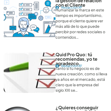
la gestión de relación
con el Cliente
Redacción XF
Humanizar la marca en este
tiempo es importantísimo,
porque el cliente quiere ver
más allá de lo que puede
percibir por redes sociales o
contenidos…
Quid Pro Quo: tú
recomiendas, yo te
agradezco.
Redacción XF
Tanto si tu negocio es de
nueva creación, como si lleva
ya años en el mercado, está
claro que la empresa del
siglo XXI se…
¿Quieres conseguir