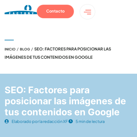
Contacto
/
/
SEO: FACTORES PARA POSICIONAR LAS
INICIO
BLOG
IMÁGENES DE TUS CONTENIDOS EN GOOGLE
SEO: Factores para
posicionar las imágenes de
tus contenidos en Google
Elaborado por la redacción XF
5 min de lectura