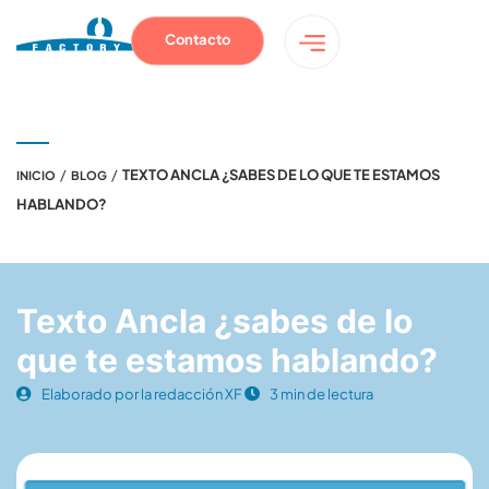
Contacto
/
/
TEXTO ANCLA ¿SABES DE LO QUE TE ESTAMOS
INICIO
BLOG
HABLANDO?
Texto Ancla ¿sabes de lo
que te estamos hablando?
Elaborado por la redacción XF
3 min de lectura