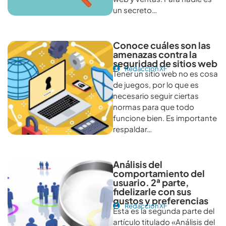
un secreto…
Conoce cuáles son las
amenazas contra la
seguridad de sitios web
Redacción XF
Tener un sitio web no es cosa
de juegos, por lo que es
necesario seguir ciertas
normas para que todo
funcione bien. Es importante
respaldar…
Análisis del
comportamiento del
usuario. 2ª parte,
fidelizarle con sus
gustos y preferencias
Redacción XF
Esta es la segunda parte del
artículo titulado «Análisis del