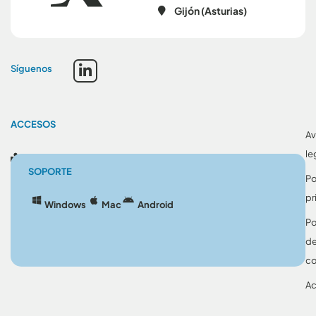
Gijón (Asturias)
Síguenos
ACCESOS
Av
le
Blog
SOPORTE
Po
pr
Windows
Mac
Android
Po
d
co
Ac