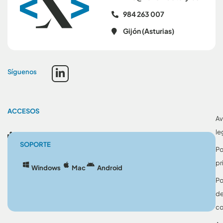
984 263 007
Gijón (Asturias)
Síguenos
ACCESOS
Av
le
Blog
SOPORTE
Po
pr
Windows
Mac
Android
Po
d
co