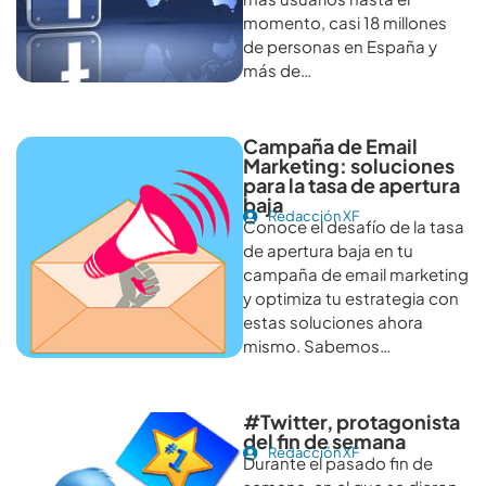
momento, casi 18 millones
de personas en España y
más de…
Campaña de Email
Marketing: soluciones
para la tasa de apertura
baja
Redacción XF
Conoce el desafío de la tasa
de apertura baja en tu
campaña de email marketing
y optimiza tu estrategia con
estas soluciones ahora
mismo. Sabemos…
#Twitter, protagonista
del fin de semana
Redacción XF
Durante el pasado fin de