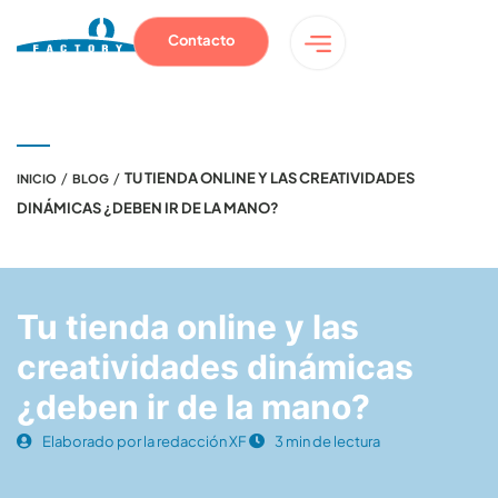
Contacto
/
/
TU TIENDA ONLINE Y LAS CREATIVIDADES
INICIO
BLOG
DINÁMICAS ¿DEBEN IR DE LA MANO?
Tu tienda online y las
creatividades dinámicas
¿deben ir de la mano?
Elaborado por la redacción XF
3 min de lectura