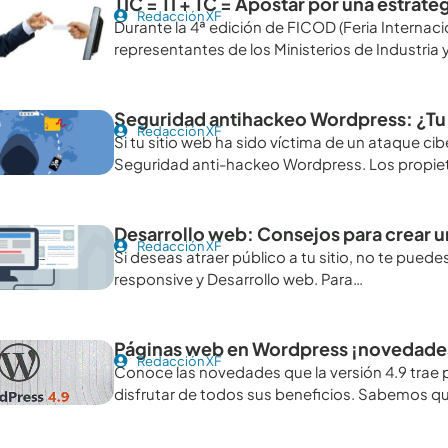
TIC = TI + TC = Apostar por una estrat
Redacción XF
Durante la 4ª edición de FICOD (Feria Internaci
representantes de los Ministerios de Industria 
Seguridad antihackeo Wordpress: ¿Tu s
Redacción XF
Si tu sitio web ha sido víctima de un ataque ci
Seguridad anti-hackeo Wordpress. Los propie
Desarrollo web: Consejos para crear 
Redacción XF
Si deseas atraer público a tu sitio, no te pue
responsive y Desarrollo web. Para…
Páginas web en Wordpress ¡novedades 
Redacción XF
Conoce las novedades que la versión 4.9 trae 
disfrutar de todos sus beneficios. Sabemos qu