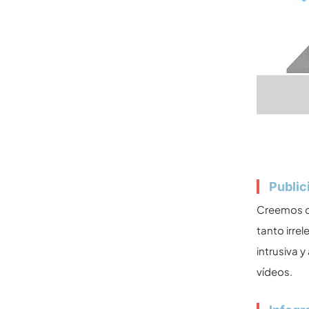
Public
Creemos qu
tanto irre
intrusiva 
vídeos.