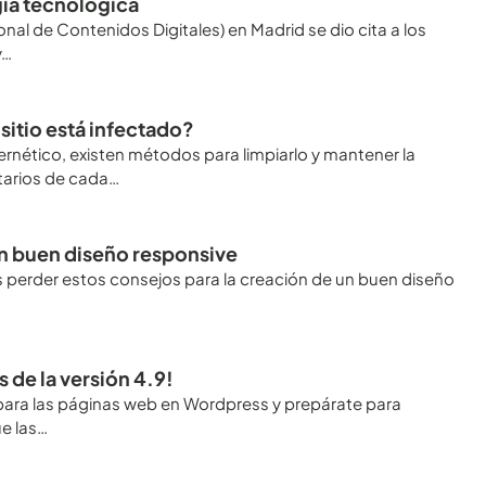
égia tecnológica
onal de Contenidos Digitales) en Madrid se dio cita a los
y…
itio está infectado?
bernético, existen métodos para limpiarlo y mantener la
tarios de cada…
un buen diseño responsive
des perder estos consejos para la creación de un buen diseño
de la versión 4.9!
para las páginas web en Wordpress y prepárate para
e las…