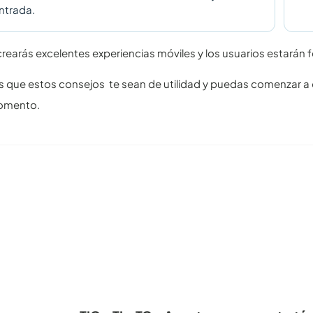
ntrada.
rearás excelentes experiencias móviles y los usuarios estarán 
que estos consejos te sean de utilidad y puedas comenzar a o
omento.
tículos recomendables para revisar