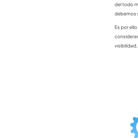
del todo m
debemos se
Es por ell
considera
visibilida