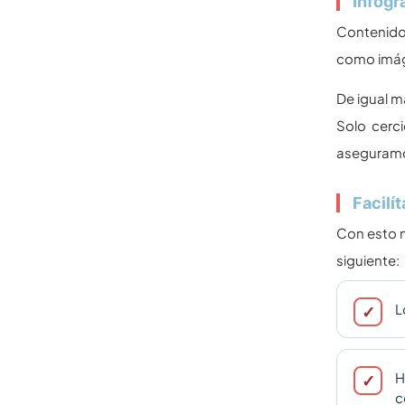
Infogr
Contenido 
como imáge
De igual 
Solo cerci
aseguramo
Facilí
Con esto n
siguiente:
L
H
c