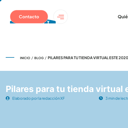
Contacto
Quié
/
/
PILARES PARA TU TIENDA VIRTUAL ESTE 202
INICIO
BLOG
Pilares para tu tienda virtual
Elaborado por la redacción XF
3 min de lect