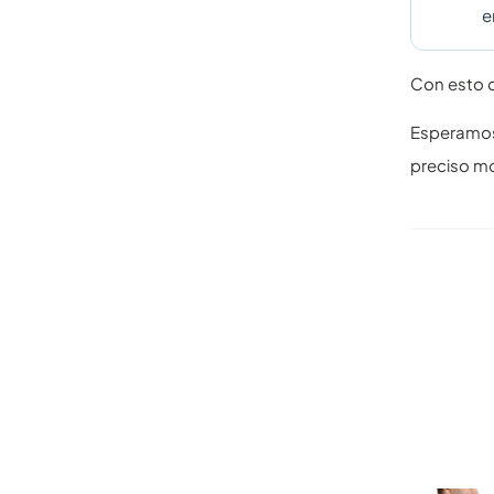
e
Con esto c
Esperamos 
preciso m
Otros ar