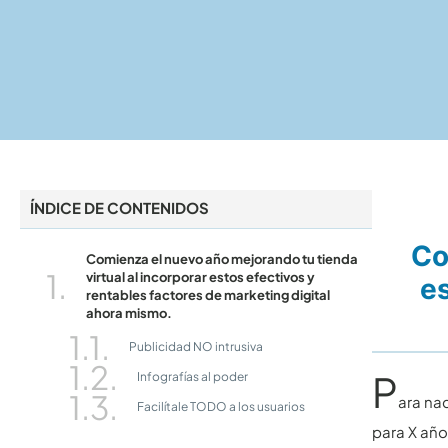
ÍNDICE DE CONTENIDOS
Co
Comienza el nuevo año mejorando tu tienda
virtual al incorporar estos efectivos y
es
rentables factores de marketing digital
ahora mismo.
Publicidad NO intrusiva
P
Infografías al poder
ara nad
Facilítale TODO a los usuarios
para X año