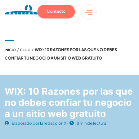
Contacto
/
/
WIX: 10 RAZONES POR LAS QUE NO DEBES
INICIO
BLOG
CONFIAR TU NEGOCIO A UN SITIO WEB GRATUITO
WIX: 10 Razones por las que
no debes confiar tu negocio
a un sitio web gratuito
Elaborado por la redacción XF
8 min de lectura