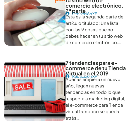
tu sitio web de
comercio electrónico.
2ª parte
Redacción XF
Esta es la segunda parte del
artículo titulado: Una lista
con las 9 cosas que no
debes hacer en tu sitio web
de comercio electrónico….
7 tendencias para e-
commerce de tu Tienda
Virtual en el 2019
Redacción XF
Apenas empieza un nuevo
año, llegan nuevas
tendencias en todo lo que
respecta a marketing digital,
el e-commerce para Tienda
virtual tampoco se queda
atrás…