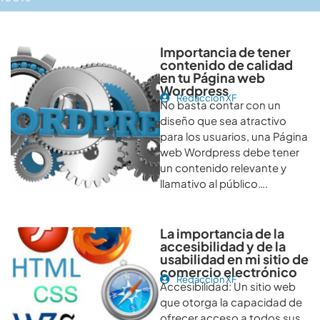
Otros artículos recomendables para revisar
Importancia de tener
contenido de calidad
en tu Página web
Wordpress
Redacción XF
No basta contar con un
diseño que sea atractivo
para los usuarios, una Página
web Wordpress debe tener
un contenido relevante y
llamativo al público….
La importancia de la
accesibilidad y de la
usabilidad en mi sitio de
comercio electrónico
Redacción XF
Accesibilidad: Un sitio web
que otorga la capacidad de
ofrecer acceso a todos sus