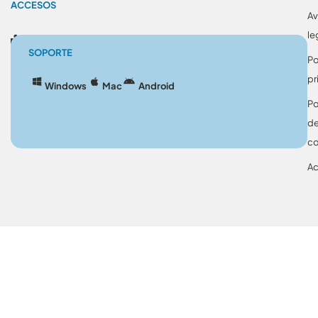
ACCESOS
Av
le
Blog
SOPORTE
Po
pr
Windows
Mac
Android
Po
d
co
Ac