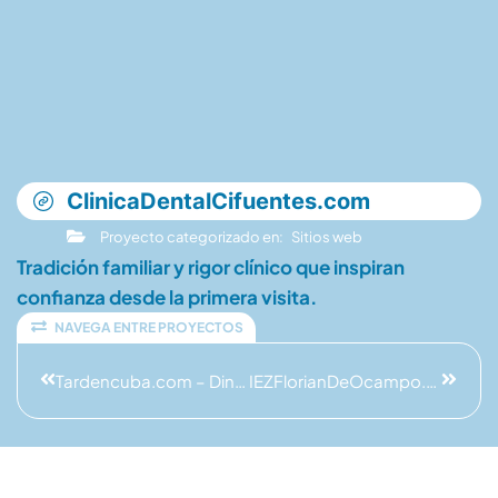
ClinicaDentalCifuentes.com
Proyecto categorizado en:
Sitios web
Tradición familiar y rigor clínico que inspiran
confianza desde la primera visita.
NAVEGA ENTRE PROYECTOS
Tardencuba.com – Dinamarca
IEZFlorianDeOcampo.com