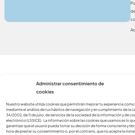
Po
d
co
Ac
Administrar consentimiento de
cookies
Nuestro website utiliza cookies que permitirán mejorar tu experiencia como
mediante el análisis de tus hábitos de navegación y en cumplimiento de la L
34/2002, de 11 de julio, de servicios de la sociedad de la información y de c
electrónico (LSSICE). La información sobre las cookies que usamos es lo qu
garantizar que el usuario pueda tomar su decisión de forma consciente y libre
hora de prestar su consentimiento o, por el contrario, que no acepte la insta