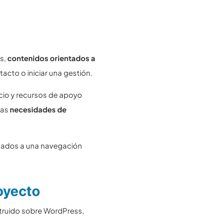
es,
contenidos orientados a
acto o iniciar una gestión.
cio y recursos de apoyo
las
necesidades de
ntados a una navegación
oyecto
struido sobre WordPress,