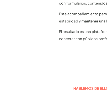
con formularios, contenidos
Este acompañamiento permite 
estabilidad y
mantener una 
El resultado es una platafor
conectar con públicos profe
Desde hace más de 15 
proyectos digitales co
HABLEMOS DE ELL