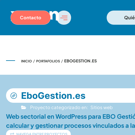
Contacto
Quié
/
/
EBOGESTION.ES
INICIO
PORTAFOLIOS
EboGestion.es
Proyecto categorizado en:
Sitios web
Web sectorial en WordPress para EBO Gestión
calcular y gestionar procesos vinculados a l
NAVEGA ENTRE PROYECTOS