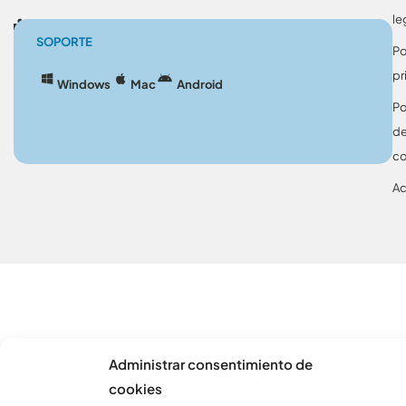
le
Blog
SOPORTE
Po
pr
Windows
Mac
Android
Po
d
co
Ac
Administrar consentimiento de
cookies