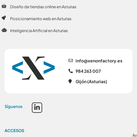
Diseño de tiendas online en Asturias
Posicionamiento web en Asturias
Inteligencia Artificial en Asturias
se.yrotcafnonex@ofni
984 263 007
Gijón (Asturias)
Síguenos
ACCESOS
Av