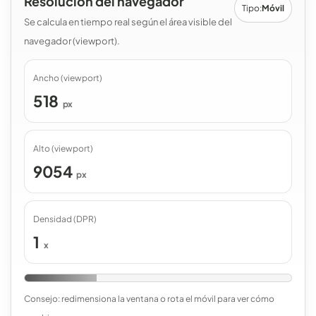
Resolución del navegador
Tipo:
Móvil
Se calcula en tiempo real según el área visible del
navegador (viewport).
Ancho (viewport)
518
px
Alto (viewport)
9054
px
Densidad (DPR)
1
x
Consejo: redimensiona la ventana o rota el móvil para ver cómo