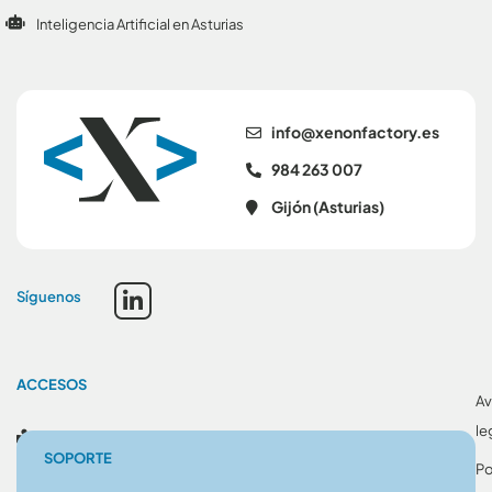
Inteligencia Artificial en Asturias
se.yrotcafnonex@ofni
984 263 007
Gijón (Asturias)
Síguenos
ACCESOS
Av
le
Blog
SOPORTE
Po