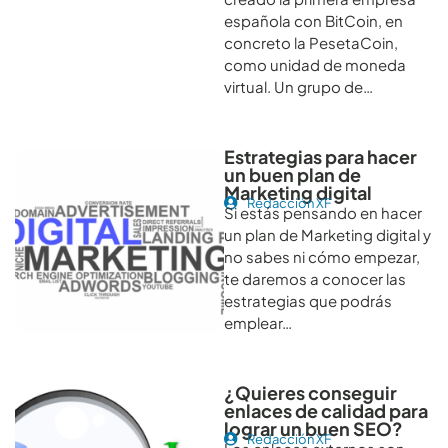
española con BitCoin, en
concreto la PesetaCoin,
como unidad de moneda
virtual. Un grupo de…
Estrategias para hacer
un buen plan de
Marketing digital
Redacción XF
Si estás pensando en hacer
un plan de Marketing digital y
no sabes ni cómo empezar,
te daremos a conocer las
estrategias que podrás
emplear…
¿Quieres conseguir
enlaces de calidad para
lograr un buen SEO?
Redacción XF