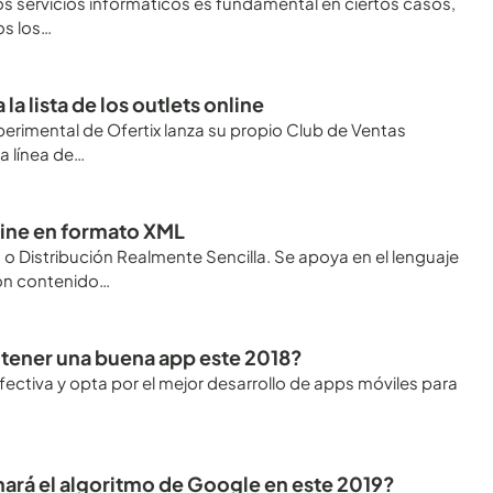
s servicios informáticos es fundamental en ciertos casos,
os los…
 la lista de los outlets online
xperimental de Ofertix lanza su propio Club de Ventas
a línea de…
line en formato XML
 o Distribución Realmente Sencilla. Se apoya en el lenguaje
on contenido…
 tener una buena app este 2018?
fectiva y opta por el mejor desarrollo de apps móviles para
rá el algoritmo de Google en este 2019?