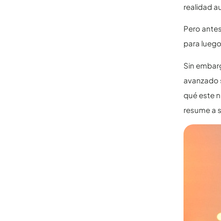
realidad a
Pero antes
para luego
Sin embarg
avanzado s
qué este n
resume a s