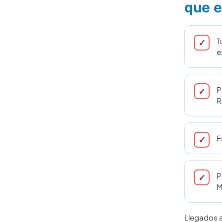
que e
T
e
P
R
E
P
M
Llegados a