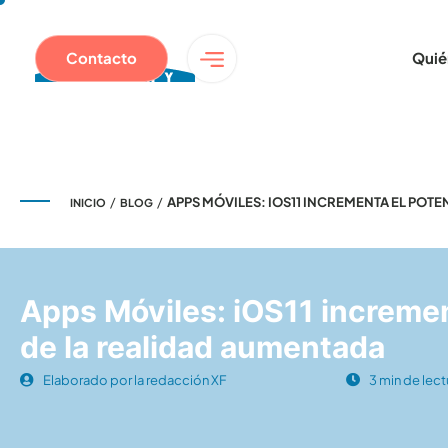
Contacto
Quié
/
/
APPS MÓVILES: IOS11 INCREMENTA EL POT
INICIO
BLOG
Apps Móviles: iOS11 incremen
de la realidad aumentada
Elaborado por la redacción XF
3 min de lect