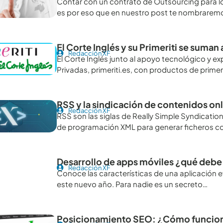
Contar con un contrato de Outsourcing para lo
es por eso que en nuestro post te nombrarem
El Corte Inglés y su Primeriti se suman a
Redacción XF
El Corte Inglés junto al apoyo tecnológico y e
Privadas, primeriti.es, con productos de primer
RSS y la sindicación de contenidos on
Redacción XF
RSS son las siglas de Really Simple Syndication
de programación XML para generar ficheros c
Desarrollo de apps móviles ¿qué debe
Redacción XF
Conoce las características de una aplicación e
este nuevo año. Para nadie es un secreto…
Posicionamiento SEO: ¿Cómo funciona