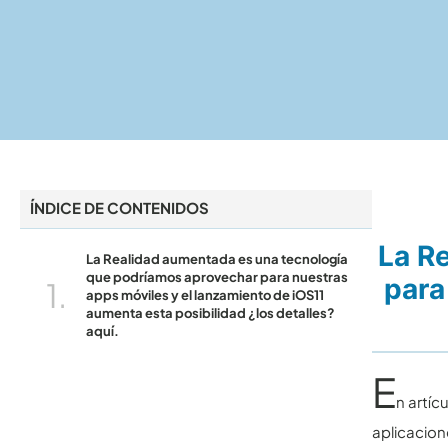
ÍNDICE DE CONTENIDOS
La R
La Realidad aumentada es una tecnología
que podríamos aprovechar para nuestras
para
apps móviles y el lanzamiento de iOS11
aumenta esta posibilidad ¿los detalles?
aquí.
E
n artíc
aplicacion