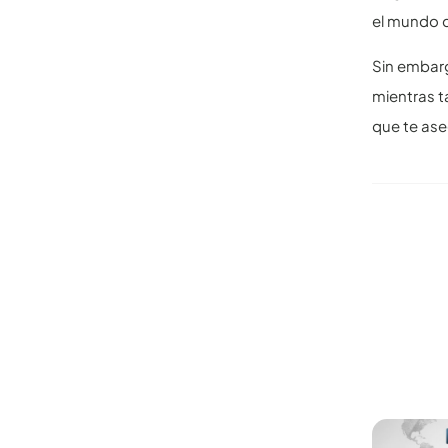
el mundo 
Sin embarg
mientras t
que te ase
Otros ar