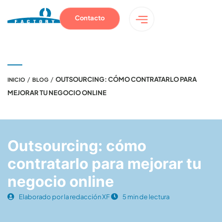
Contacto
/
/
OUTSOURCING: CÓMO CONTRATARLO PARA
INICIO
BLOG
MEJORAR TU NEGOCIO ONLINE
Outsourcing: cómo
contratarlo para mejorar tu
negocio online
Elaborado por la redacción XF
5 min de lectura