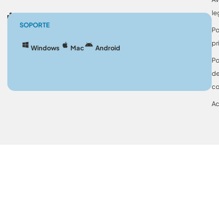
le
Blog
SOPORTE
Po
pr
Windows
Mac
Android
Po
d
co
Ac