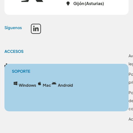
Gijón (Asturias)
Síguenos
ACCESOS
Av
le
Blog
SOPORTE
Po
pr
Windows
Mac
Android
Po
d
co
Ac