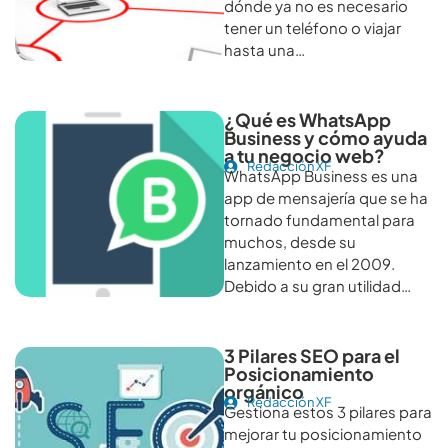
dónde ya no es necesario
tener un teléfono o viajar
hasta una…
¿Qué es WhatsApp
Business y cómo ayuda
a tu negocio web?
Redacción XF
WhatsApp Business es una
app de mensajería que se ha
tornado fundamental para
muchos, desde su
lanzamiento en el 2009.
Debido a su gran utilidad…
3 Pilares SEO para el
Posicionamiento
orgánico
Redacción XF
Gestiona estos 3 pilares para
mejorar tu posicionamiento