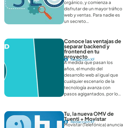
orgánico, y comienza a
disfrutar de un mayor tráfico
web y ventas. Para nadie es
un secreto…
Conoce las ventajas de
separar backend y
frontend en tu
proyecto
Redacción XF
A medida que pasan los
años, el mundo del
desarrollo web al igual que
cualquier escenario de la
tecnología avanza con
pasos agigantados, por lo…
Tu, la nueva OMV de
Tuenti + Movistar
Redacción XF
Movistar (Telefónica) anuncia