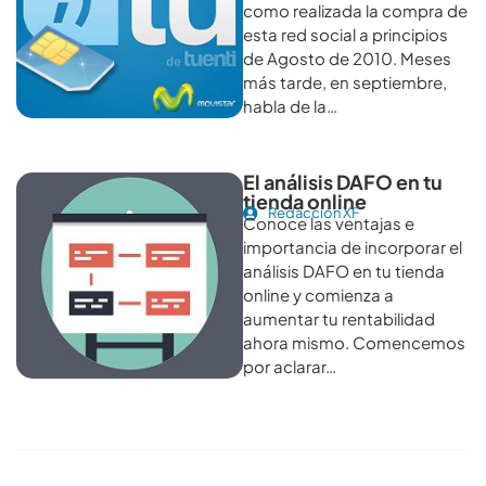
como realizada la compra de
esta red social a principios
de Agosto de 2010. Meses
más tarde, en septiembre,
habla de la…
El análisis DAFO en tu
tienda online
Redacción XF
Conoce las ventajas e
importancia de incorporar el
análisis DAFO en tu tienda
online y comienza a
aumentar tu rentabilidad
ahora mismo. Comencemos
por aclarar…
Conoce todos los artículos