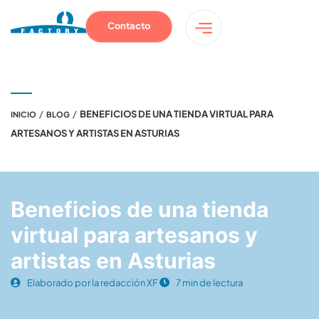
Contacto
/
/
BENEFICIOS DE UNA TIENDA VIRTUAL PARA
INICIO
BLOG
ARTESANOS Y ARTISTAS EN ASTURIAS
Beneficios de una tienda
virtual para artesanos y
artistas en Asturias
Elaborado por la redacción XF
7 min de lectura