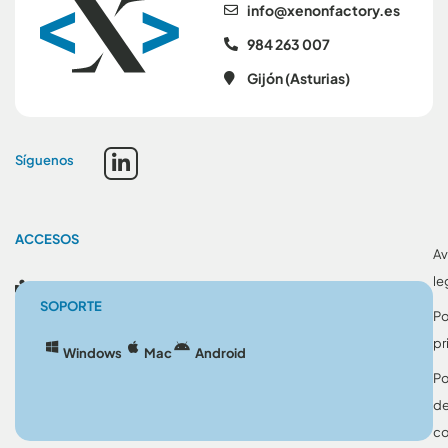
se.yrotcafnonex@ofni
984 263 007
Gijón (Asturias)
Síguenos
ACCESOS
Av
le
Blog
SOPORTE
Po
pr
Windows
Mac
Android
Po
d
co