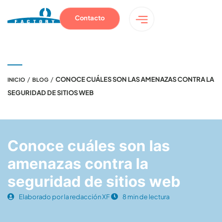
Contacto
/
/
CONOCE CUÁLES SON LAS AMENAZAS CONTRA LA
INICIO
BLOG
SEGURIDAD DE SITIOS WEB
Conoce cuáles son las
amenazas contra la
seguridad de sitios web
Elaborado por la redacción XF
8 min de lectura