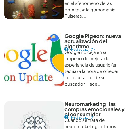
en el «fenómeno de las
gomitas»: la gomamanía.
Pulseras,…
Google Pigeon: nueva
actualización del
algoritmo
Redacción XF
Google no ceja en su
empeño de mejorar la
experiencia de usuario (en
teoría) a la hora de ofrecer
los resultados de su
buscador. Hace…
Neuromarketing: las
compras emocionales y
el consumidor
Redacción XF
Cuando se trata de
neuromarketing solemos