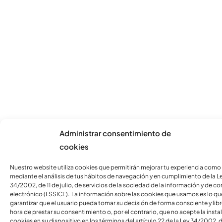
Administrar consentimiento de
cookies
Nuestro website utiliza cookies que permitirán mejorar tu experiencia como
mediante el análisis de tus hábitos de navegación y en cumplimiento de la L
34/2002, de 11 de julio, de servicios de la sociedad de la información y de c
electrónico (LSSICE). La información sobre las cookies que usamos es lo qu
garantizar que el usuario pueda tomar su decisión de forma consciente y libre
hora de prestar su consentimiento o, por el contrario, que no acepte la insta
cookies en su dispositivo en los términos del artículo 22 de la Ley 34/2002, d