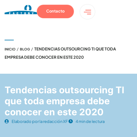
Contacto
/
/
TENDENCIAS OUTSOURCING TI QUE TODA
INICIO
BLOG
EMPRESA DEBE CONOCER EN ESTE 2020
Tendencias outsourcing TI
que toda empresa debe
conocer en este 2020
Elaborado por la redacción XF
4 min de lectura