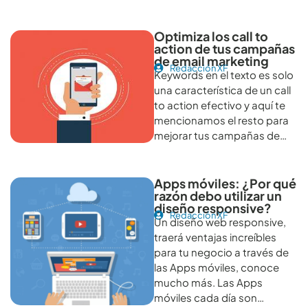
Optimiza los call to
action de tus campañas
de email marketing
Redacción XF
Keywords en el texto es solo
una característica de un call
to action efectivo y aquí te
mencionamos el resto para
mejorar tus campañas de…
Apps móviles: ¿Por qué
razón debo utilizar un
diseño responsive?
Redacción XF
Un diseño web responsive,
traerá ventajas increíbles
para tu negocio a través de
las Apps móviles, conoce
mucho más. Las Apps
móviles cada día son…