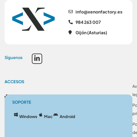
se.yrotcafnonex@ofni
984 263 007
Gijón (Asturias)
Síguenos
ACCESOS
Av
le
Blog
SOPORTE
Po
pr
Windows
Mac
Android
Po
d