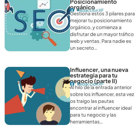
Posicionamiento
orgánico
Redacción XF
Gestiona estos 3 pilares para
mejorar tu posicionamiento
orgánico, y comienza a
disfrutar de un mayor tráfico
web y ventas. Para nadie es
un secreto…
Influencer, una nueva
estrategia para tu
negocio (parte II)
Redacción XF
Al hilo de la entrada anterior
sobre los influencer, esta vez
os traigo las pautas
encontrar al influencer ideal
para tu negocio y las
herramientas…