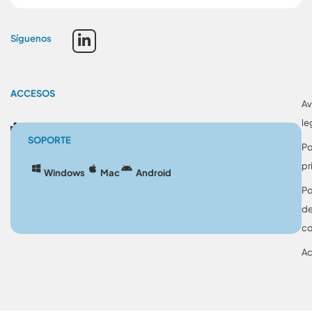
Síguenos
ACCESOS
Av
le
Blog
SOPORTE
Po
pr
Windows
Mac
Android
Po
d
co
Ac