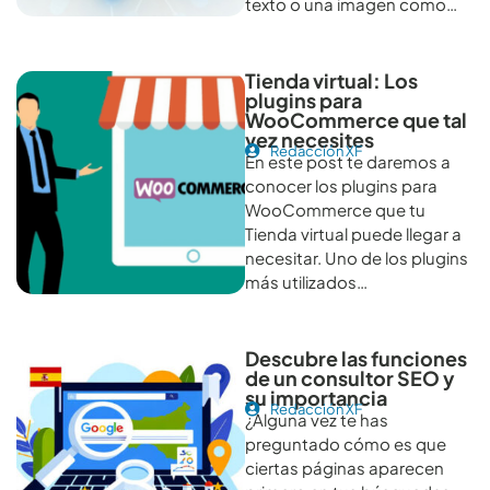
texto o una imagen como…
Tienda virtual: Los
plugins para
WooCommerce que tal
vez necesites
Redacción XF
En este post te daremos a
conocer los plugins para
WooCommerce que tu
Tienda virtual puede llegar a
necesitar. Uno de los plugins
más utilizados…
Descubre las funciones
de un consultor SEO y
su importancia
Redacción XF
¿Alguna vez te has
preguntado cómo es que
ciertas páginas aparecen