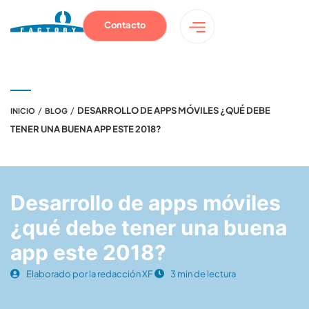
Contacto
/
/
DESARROLLO DE APPS MÓVILES ¿QUÉ DEBE
INICIO
BLOG
TENER UNA BUENA APP ESTE 2018?
Desarrollo de apps móviles
¿qué debe tener una buena
app este 2018?
Elaborado por la redacción XF
3 min de lectura