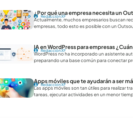
¿Por qué una empresa necesita un Out
Redacción XF
Actualmente, muchos empresarios buscan recor
empresas, todo esto es posible con un Outsou
IA en WordPress para empresas ¿Cuán
Redacción XF
WordPress no ha incorporado un asistente au
preparando una base común para conectar pro
Apps móviles que te ayudarán a ser m
Redacción XF
Las apps móviles son tan útiles para realizar 
tareas, ejecutar actividades en un menor tie