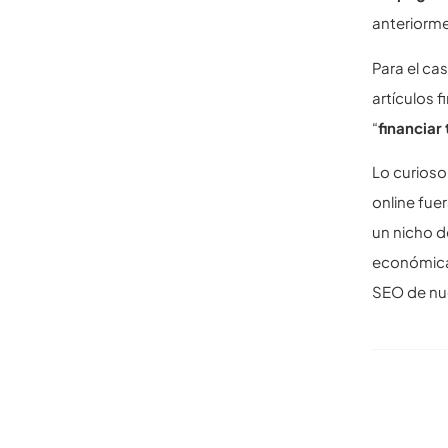
anteriorme
Para el ca
artículos 
“
financiar 
Lo curioso
online fue
un nicho 
económica
SEO de nu