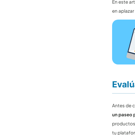
En este ar
en aplazar
Evalú
Antes de c
un paseo 
productos
tu platafo