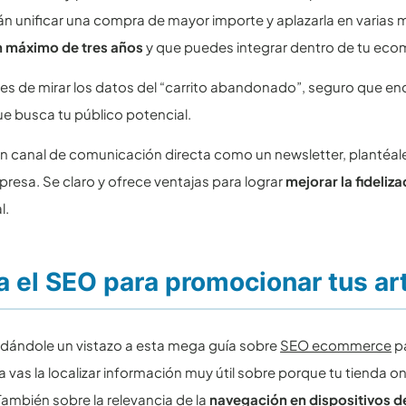
n unificar una compra de mayor importe y aplazarla en varias 
n máximo de tres años
y que puedes integrar dentro de tu 
des de mirar los datos del “carrito abandonado”, seguro que e
ue busca tu público potencial.
s un canal de comunicación directa como un newsletter, plantéa
presa. Se claro y ofrece ventajas para lograr
mejorar la fideli
l.
za el SEO para promocionar tus ar
dándole un vistazo a esta mega guía sobre
SEO ecommerce
pa
la vas la localizar información muy útil sobre porque tu tienda on
 También sobre la relevancia de la
navegación en dispositivos d