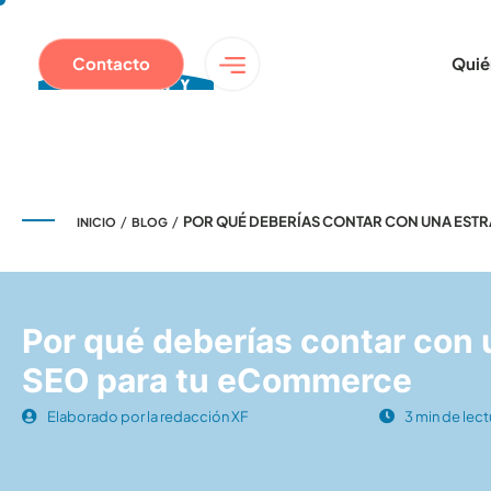
Contacto
Quié
/
/
POR QUÉ DEBERÍAS CONTAR CON UNA ESTR
INICIO
BLOG
Por qué deberías contar con 
SEO para tu eCommerce
Elaborado por la redacción XF
3 min de lect