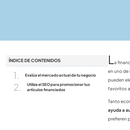
L
ÍNDICE DE CONTENIDOS
a fina
en uno de 
Evalúa el mercado actual de tu negocio
pueden ele
Utiliza el SEO para promocionar tus
favoritos 
artículos financiados
Tanto eco
ayuda a a
prefieren p