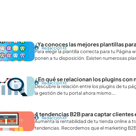
tículos recomendables para revisar
¿Ya conoces las mejores plantillas pa
Redacción XF
Para elegir la plantilla correcta para tu Pági
ponen a tu disposición. Existen numerosas plan
¿En qué se relacionan los plugins con
Redacción XF
Descubre la relación entre los plugins de tu p
la gestión de tu portal ahora mismo….
4 tendencias B2B para captar clientes 
Redacción XF
Aumenta la rentabilidad de tu tienda online a t
tendencias. Recordemos que el marketing B2