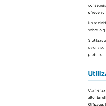
conseguirá
ofrecen u
No te olvi
sobre lo q
Si utiliza
de una sor
profesiona
Utili
Comienza 
alto. En el
Offpage
.