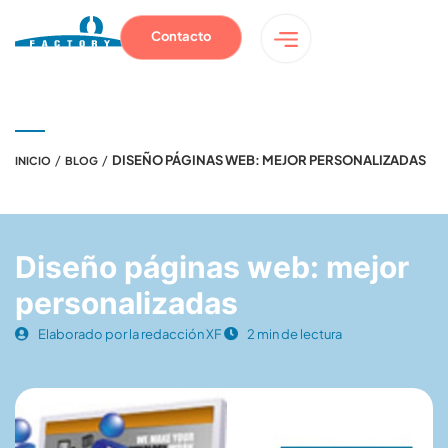
Contacto
/
/
DISEÑO PÁGINAS WEB: MEJOR PERSONALIZADAS
INICIO
BLOG
Diseño páginas web: mejor
personalizadas
Elaborado por la redacción XF
2 min de lectura