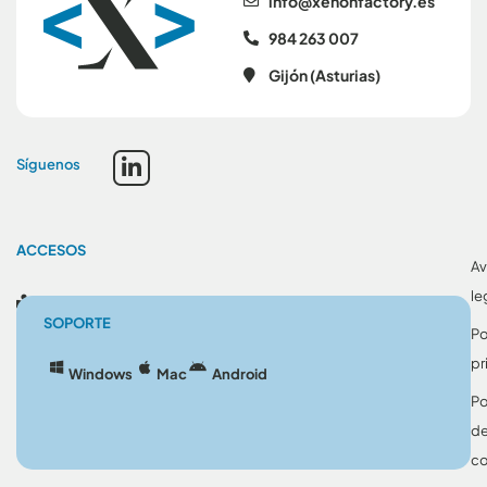
se.yrotcafnonex@ofni
984 263 007
Gijón (Asturias)
Síguenos
ACCESOS
Av
le
Blog
SOPORTE
Po
pr
Windows
Mac
Android
Po
d
co