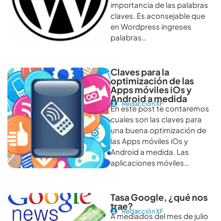
importancia de las palabras
claves. Es aconsejable que
en Wordpress ingreses
palabras…
Claves para la
optimización de las
Apps móviles iOs y
Android a medida
Redacción XF
En este post te contaremos
cuales son las claves para
una buena optimización de
las Apps móviles iOs y
Android a medida. Las
aplicaciones móviles…
Tasa Google, ¿qué nos
trae?
Redacción XF
A mediados del mes de julio