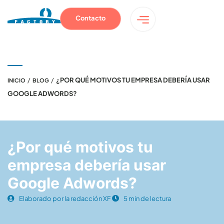
Contacto
/
/
¿POR QUÉ MOTIVOS TU EMPRESA DEBERÍA USAR
INICIO
BLOG
GOOGLE ADWORDS?
¿Por qué motivos tu
empresa debería usar
Google Adwords?
Elaborado por la redacción XF
5 min de lectura