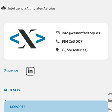
Inteligencia Artificial en Asturias
se.yrotcafnonex@ofni
984 263 007
Gijón (Asturias)
Síguenos
ACCESOS
Av
le
Blog
SOPORTE
Po