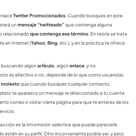
enlace
Twitter Promocionados
. Cuando busques en este
nerará un
mensaje “twitteado”
que contenga alguna
do relacionado
que contenga ese término
. En teoría se trata
 en Internet (
Yahoo
,
Bing
, etc.), y en la práctica te ofrece
os buscando algún
artículo
, algún
enlace
, y no
esto es efectivo o no, depende de lo que como usuario(a)
e molesto
que cuando busques cualquier contacto,
ediato te aparezca un mensaje re direccionado a tu cuenta
to correo o visitar cierta página para que te enteres de los
rvicio.
acción es la intromisión selectiva que puede parecerle
 estén en su perfil. Otro inconveniente podría ser, y esto