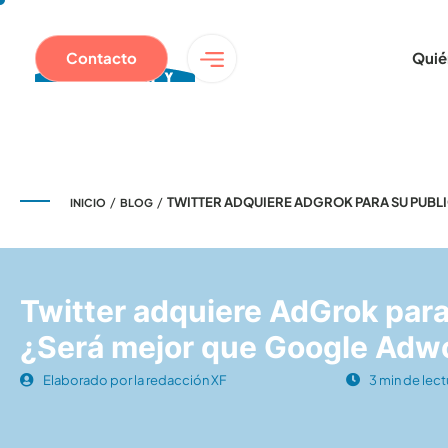
Contacto
Quié
/
/
TWITTER ADQUIERE ADGROK PARA SU PUB
INICIO
BLOG
Twitter adquiere AdGrok para
¿Será mejor que Google Adw
Elaborado por la redacción XF
3 min de lect