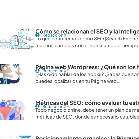
tículos recomendables para revisar
Cómo se relacionan el SEO y la Intelige
Redacción XF
Lo que conocemos como SEO (Search Engine O
muchos cambios con el transcurso del tiempo. 
Página web Wordpress: ¿Qué son los
Redacción XF
¿Has oído hablar de los hooks? ¿Sabes que son
puedes localizarlos en tu Página web…
Métricas del SEO: cómo evaluar tu es
Redacción XF
Todo negocio online, debe tener un plan de mar
métricas de SEO, donde es necesario establec
Posicionamiento organico: la Búsque