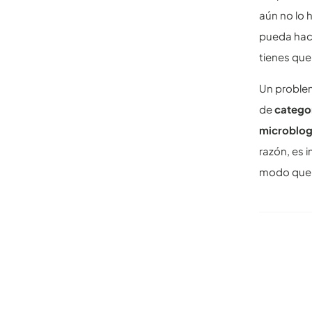
aún no lo
pueda hac
tienes que
Un problem
de
catego
microblo
razón, es 
modo que e