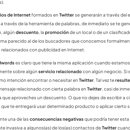
s).
os de Internet
formados en
Twitter
se generarán a través del 
al a través de la herramienta de palabras, de inmediato se te ge
, algún
descuento
, la
promoción
de un local o de un clasifica
ema parecido al de los buscadores que conocemos formalmente
 relacionados con publicidad en Internet.
dwords
es claro que tiene la misma aplicación cuando estam
mente sobre algún
servicio relacionado
con algún negocio. Si 
o intención encontrar o necesitar en
Twitter
. Tal vez te
result
mensaje relacionado con cierta palabra en
Twitter
, casi de inm
a que aproveches un descuento. O que no dejes de escribir a cier
s
que te entregará usar determinado producto o aplicar cierto se
nte una de las
consecuencias negativas
que podría tener esta 
e invasiva a algunos(as) de los(as) contactos de
Twitter
cuando