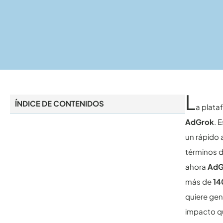
L
ÍNDICE DE CONTENIDOS
a plat
AdGrok
. 
un rápido
términos d
ahora
AdG
más de
14
quiere gen
impacto qu