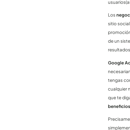
usuarios(a
Los
negoci
sitio soci
promoción
de un sist
resultados
Google A
necesaria
tengas com
cualquier 
que te dig
beneficio
Precisame
simplement