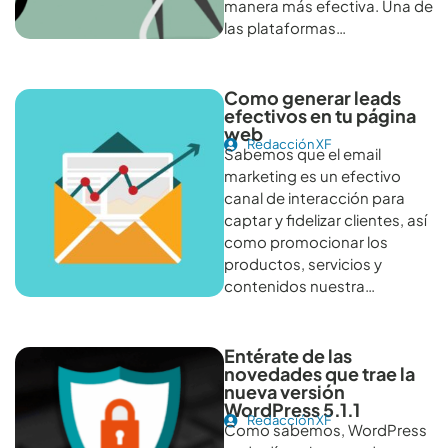
manera más efectiva. Una de
las plataformas…
Como generar leads
efectivos en tu página
web
Redacción XF
Sabemos que el email
marketing es un efectivo
canal de interacción para
captar y fidelizar clientes, así
como promocionar los
productos, servicios y
contenidos nuestra…
Entérate de las
novedades que trae la
nueva versión
WordPress 5.1.1
Redacción XF
Como sabemos, WordPress