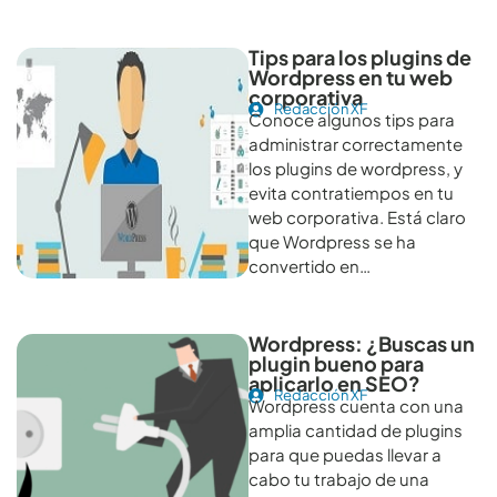
Tips para los plugins de
Wordpress en tu web
corporativa
Redacción XF
Conoce algunos tips para
administrar correctamente
los plugins de wordpress, y
evita contratiempos en tu
web corporativa. Está claro
que Wordpress se ha
convertido en…
Wordpress: ¿Buscas un
plugin bueno para
aplicarlo en SEO?
Redacción XF
Wordpress cuenta con una
amplia cantidad de plugins
para que puedas llevar a
cabo tu trabajo de una