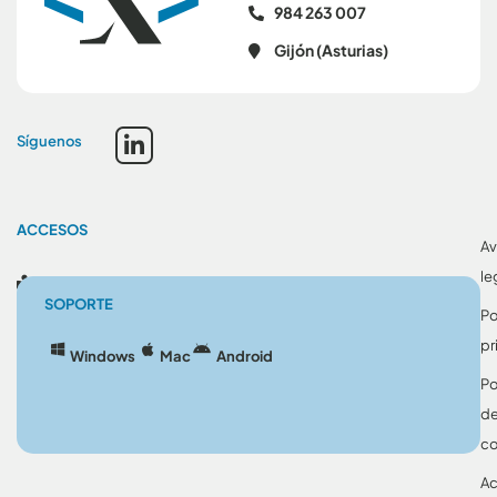
984 263 007
Gijón (Asturias)
Síguenos
ACCESOS
Av
le
Blog
SOPORTE
Po
pr
Windows
Mac
Android
Po
d
co
Ac