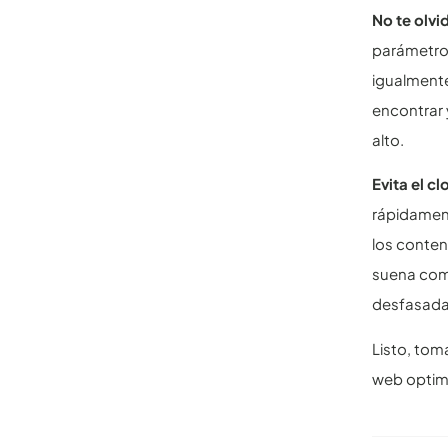
No te olvi
parámetro
igualmente
encontrar 
alto.
Evita el c
rápidament
los conten
suena como
desfasada
Listo, tom
web optimi