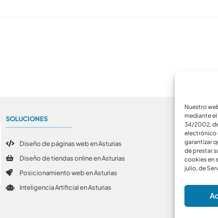
Nuestro webs
mediante el 
SOLUCIONES
A
34/2002, de 
electrónico 
garantizar q
Diseño de páginas web en Asturias
de prestar s
Diseño de tiendas online en Asturias
cookies en s
julio, de Se
Posicionamiento web en Asturias
Inteligencia Artificial en Asturias
Ac