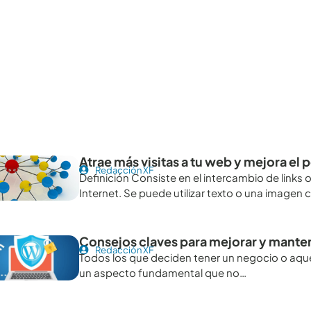
tículos recomendables para revisar
Atrae más visitas a tu web y mejora e
Redacción XF
Definición Consiste en el intercambio de links
Internet. Se puede utilizar texto o una image
Consejos claves para mejorar y mante
Redacción XF
Todos los que deciden tener un negocio o aquel
un aspecto fundamental que no…