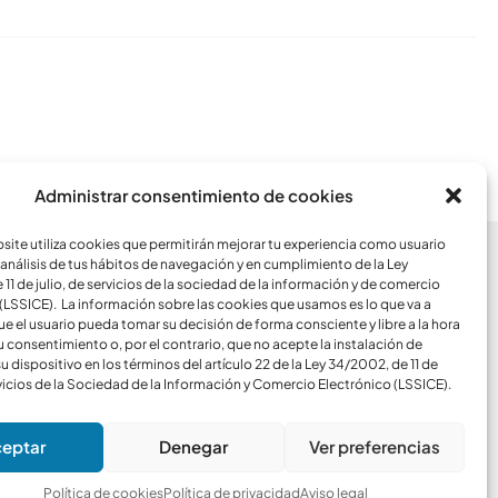
Conoce todos los artículos
Administrar consentimiento de cookies
ite utiliza cookies que permitirán mejorar tu experiencia como usuario
análisis de tus hábitos de navegación y en cumplimiento de la Ley
CCESOS
11 de julio, de servicios de la sociedad de la información y de comercio
(LSSICE). La información sobre las cookies que usamos es lo que va a
ue el usuario pueda tomar su decisión de forma consciente y libre a la hora
Blog
u consentimiento o, por el contrario, que no acepte la instalación de
u dispositivo en los términos del artículo 22 de la Ley 34/2002, de 11 de
rvicios de la Sociedad de la Información y Comercio Electrónico (LSSICE).
SOPORTE
Windows
Mac
Android
eptar
Denegar
Ver preferencias
Política de cookies
Política de privacidad
Aviso legal