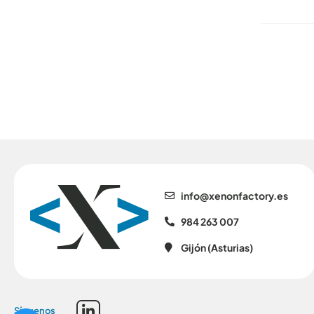
se.yrotcafnonex@ofni
984 263 007
Gijón (Asturias)
Síguenos