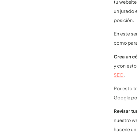
tu website
un jurado 
posición.
En este se
como para 
Crea un c
y con esto
SEO
.
Por esto t
Google po
Revisar tu
nuestro we
hacerle un