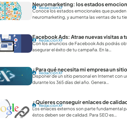
Neuromarketing: los estados emociona
Redacción XF
Conoce los estados emocionales que pueden pre
neuromarketing, y aumenta las ventas de tu ti
Facebook Ads: Atrae nuevas visitas a 
Redacción XF
Con los anuncios de Facebook Ads podrás obten
asegurar el éxito de tu campaña. En la…
¿Para qué necesita mi empresa un siti
Redacción XF
Disponer de un sitio personal en Internet con 
durante los 365 días del año. Genera…
¿Quieres conseguir enlaces de calida
Redacción XF
Los enlaces externos son parte fundamental p
éstos deben ser de calidad. Para SEO es…