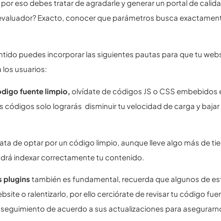
 por eso debes tratar de agradarle y generar un portal de cal
evaluador? Exacto, conocer que parámetros busca exactamente
ntido puedes incorporar las siguientes pautas para que tu web
los usuarios:
ódigo fuente limpio,
olvídate de códigos JS o CSS embebidos e
s códigos solo lograrás disminuir tu velocidad de carga y baja
rata de optar por un código limpio, aunque lleve algo más de t
drá indexar correctamente tu contenido.
s plugins
también es fundamental, recuerda que algunos de es
bsite o ralentizarlo, por ello cerciórate de revisar tu código fu
 seguimiento de acuerdo a sus actualizaciones para asegurarn