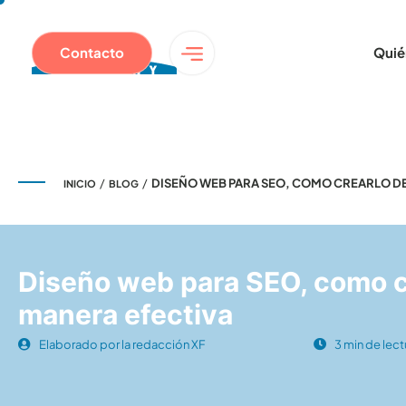
Contacto
Quié
/
/
DISEÑO WEB PARA SEO, COMO CREARLO D
INICIO
BLOG
Diseño web para SEO, como c
manera efectiva
Elaborado por la redacción XF
3 min de lect