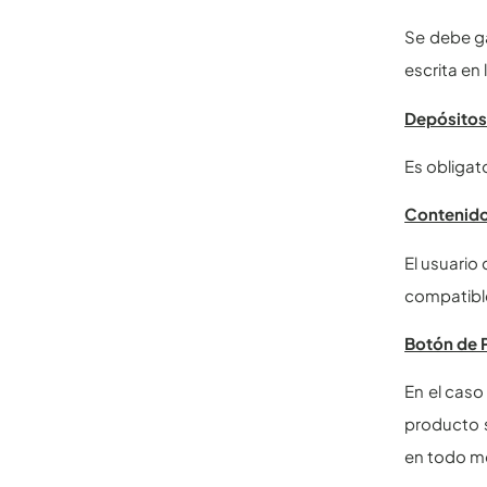
Se debe ga
escrita en 
Depósitos
Es obligat
Contenido
El usuario
compatibl
Botón de 
En el caso
producto s
en todo 