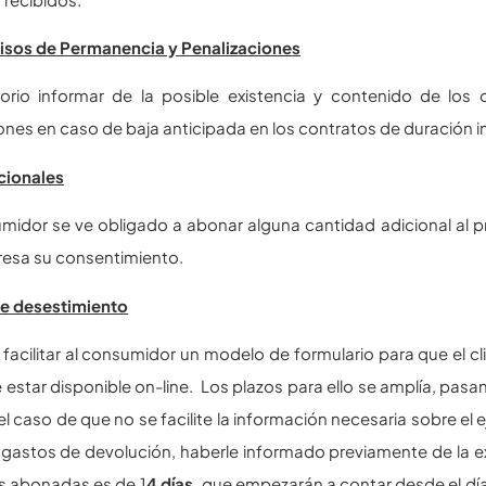
os de Permanencia y Penalizaciones
torio informar de la posible existencia y contenido de lo
ones en caso de baja anticipada en los contratos de duración
cionales
umidor se ve obligado a abonar alguna cantidad adicional al p
resa su consentimiento.
e desestimiento
facilitar al consumidor un modelo de formulario para que el cl
estar disponible on-line. Los plazos para ello se amplía, pasan
l caso de que no se facilite la información necesaria sobre el e
s gastos de devolución, haberle informado previamente de la ex
s abonadas es de 1
4 días,
que empezarán a contar desde el día