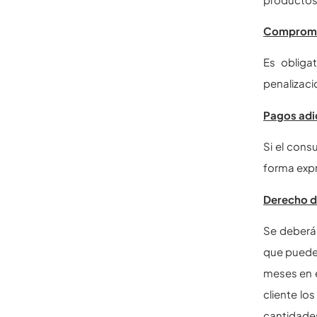
Compromis
Es obliga
penalizaci
Pagos adi
Si el cons
forma exp
Derecho d
Se deberá 
que puede 
meses en e
cliente lo
cantidade