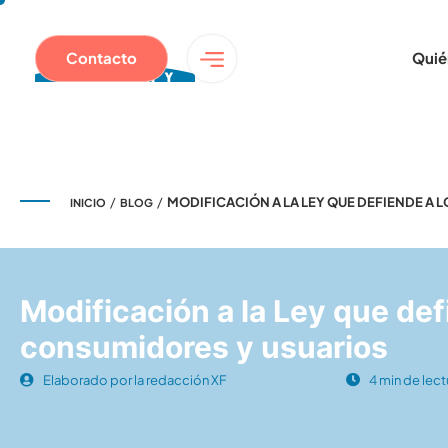
Contacto
Quié
/
/
MODIFICACIÓN A LA LEY QUE DEFIENDE A
INICIO
BLOG
Modificación a la Ley que def
consumidores y usuarios
Elaborado por la redacción XF
4 min de lect