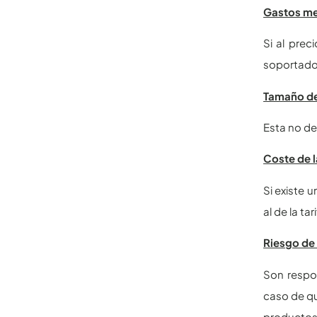
Gastos me
Si al prec
soportado,
Tamaño de
Esta no de
Coste de 
Si existe 
al de la tar
Riesgo de 
Son respo
caso de qu
productos 