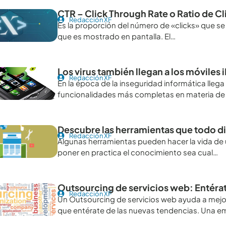
CTR – Click Through Rate o Ratio de Cl
Redacción XF
Es la proporción del número de «clicks» que se
que es mostrado en pantalla. El…
Los virus también llegan a los móvile
Redacción XF
En la época de la inseguridad informática llega
funcionalidades más completas en materia de
Descubre las herramientas que todo 
Redacción XF
Algunas herramientas pueden hacer la vida de 
poner en practica el conocimiento sea cual…
Outsourcing de servicios web: Entérat
Redacción XF
Un Outsourcing de servicios web ayuda a mejor
que entérate de las nuevas tendencias. Una 