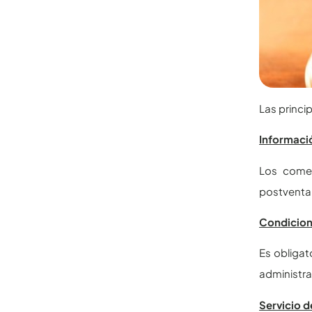
Las princi
Informaci
Los comer
postventa,
Condicion
Es obligat
administra
Servicio d